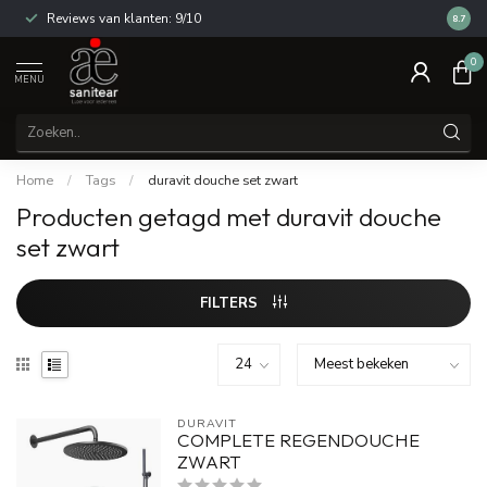
Reviews van klanten: 9/10
14 dag
8.7
0
MENU
Home
/
Tags
/
duravit douche set zwart
Producten getagd met duravit douche
set zwart
FILTERS
DURAVIT
COMPLETE REGENDOUCHE
ZWART