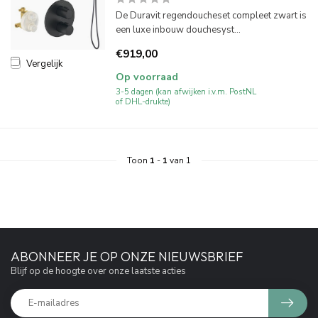
De Duravit regendoucheset compleet zwart is
een luxe inbouw douchesyst...
€919,00
Vergelijk
Op voorraad
3-5 dagen (kan afwijken i.v.m. PostNL
of DHL-drukte)
Toon
1
-
1
van 1
ABONNEER JE OP ONZE NIEUWSBRIEF
Blijf op de hoogte over onze laatste acties