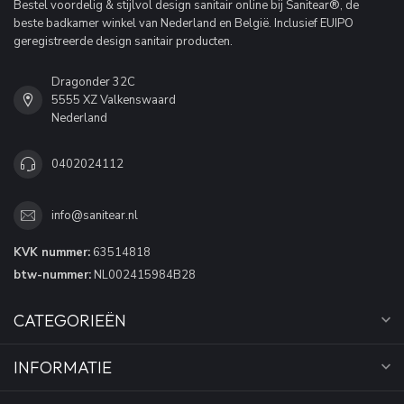
Bestel voordelig & stijlvol design sanitair online bij Sanitear®, de
beste badkamer winkel van Nederland en België. Inclusief EUIPO
geregistreerde design sanitair producten.
Dragonder 32C
5555 XZ Valkenswaard
Nederland
0402024112
info@sanitear.nl
KVK nummer:
63514818
btw-nummer:
NL002415984B28
CATEGORIEËN
INFORMATIE