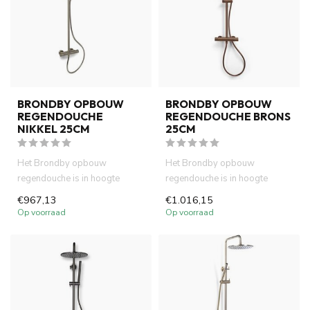
BRONDBY OPBOUW
BRONDBY OPBOUW
REGENDOUCHE
REGENDOUCHE BRONS
NIKKEL 25CM
25CM
Het Brondby opbouw
Het Brondby opbouw
regendouche is in hoogte
regendouche is in hoogte
verstelbaar en voorzien van
verstelbaar en voorzien van
€967,13
€1.016,15
een ther...
een ther...
Op voorraad
Op voorraad