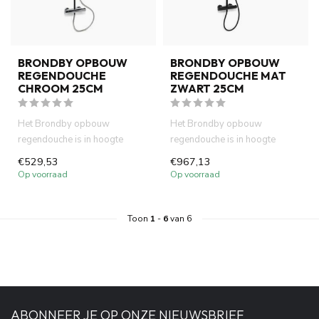
BRONDBY OPBOUW
BRONDBY OPBOUW
REGENDOUCHE
REGENDOUCHE MAT
CHROOM 25CM
ZWART 25CM
Het Brondby opbouw
Het Brondby opbouw
regendouche is in hoogte
regendouche is in hoogte
verstelbaar en voorzien van
verstelbaar en voorzien van
€529,53
€967,13
een ther...
een ther...
Op voorraad
Op voorraad
Toon
1
-
6
van 6
ABONNEER JE OP ONZE NIEUWSBRIEF