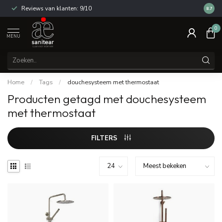
Reviews van klanten: 9/10
14 dag
8.7
0
MENU
Home
/
Tags
/
douchesysteem met thermostaat
Producten getagd met douchesysteem
met thermostaat
FILTERS