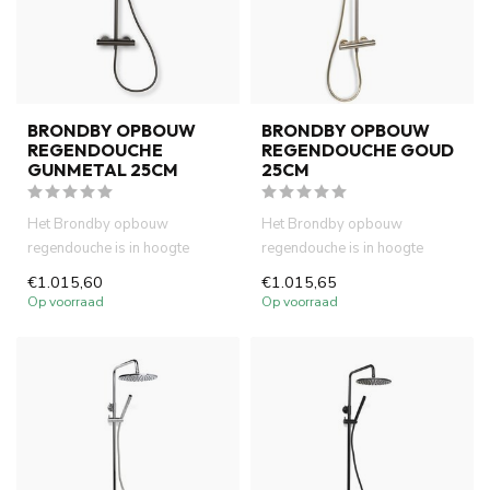
BRONDBY OPBOUW
BRONDBY OPBOUW
REGENDOUCHE
REGENDOUCHE GOUD
GUNMETAL 25CM
25CM
Het Brondby opbouw
Het Brondby opbouw
regendouche is in hoogte
regendouche is in hoogte
verstelbaar en voorzien van
verstelbaar en voorzien van
€1.015,60
€1.015,65
een ther...
een ther...
Op voorraad
Op voorraad