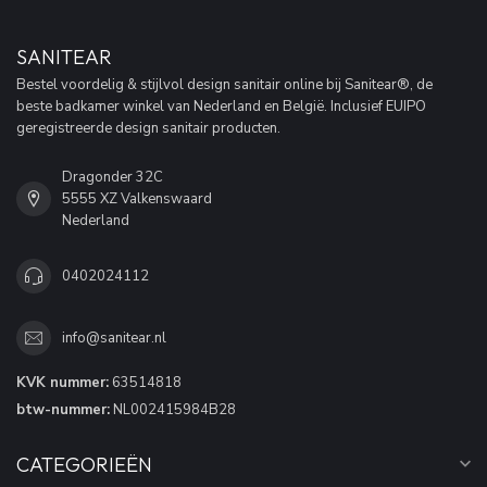
SANITEAR
Bestel voordelig & stijlvol design sanitair online bij Sanitear®, de
beste badkamer winkel van Nederland en België. Inclusief EUIPO
geregistreerde design sanitair producten.
Dragonder 32C
5555 XZ Valkenswaard
Nederland
0402024112
info@sanitear.nl
KVK nummer:
63514818
btw-nummer:
NL002415984B28
CATEGORIEËN