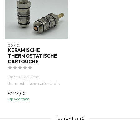
COMO
KERAMISCHE
THERMOSTATISCHE
CARTOUCHE
Deze keramische
thermostatische cartouche is
speciaal geschikt voor de
€127,00
Como Mood...
Op voorraad
Toon
1
-
1
van 1