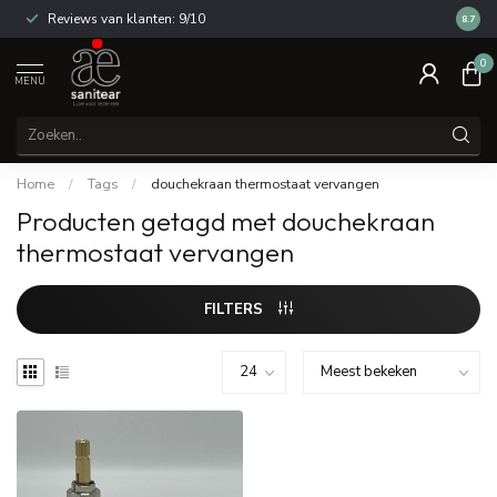
Reviews van klanten: 9/10
14 dag
8.7
0
MENU
Home
/
Tags
/
douchekraan thermostaat vervangen
Producten getagd met douchekraan
thermostaat vervangen
FILTERS