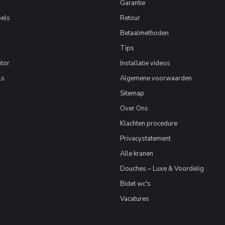
Garantie
els
Retour
Betaalmethoden
Tips
tor
Installatie videos
ls
Algemene voorwaarden
Sitemap
Over Ons
Klachten procedure
Privacystatement
Alle kranen
Douches – Luxe & Voordelig
Bidet wc's
Vacatures