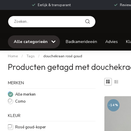
Eerlijk & transparant
Review
Alle categorieën
Badkamerideeën
Advies
Kl
Home
/
Tags
/
douchekraan rosé goud
Producten getagd met douchekra
MERKEN
Alle merken
Como
-14%
KLEUR
Rosé goud-koper