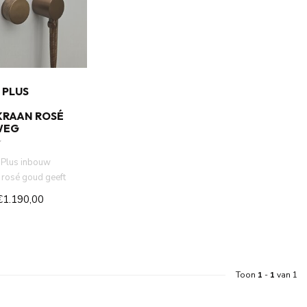
 PLUS
RAAN ROSÉ
WEG
Plus inbouw
 rosé goud geeft
llure. Met zijn ...
€1.190,00
Toon
1
-
1
van 1