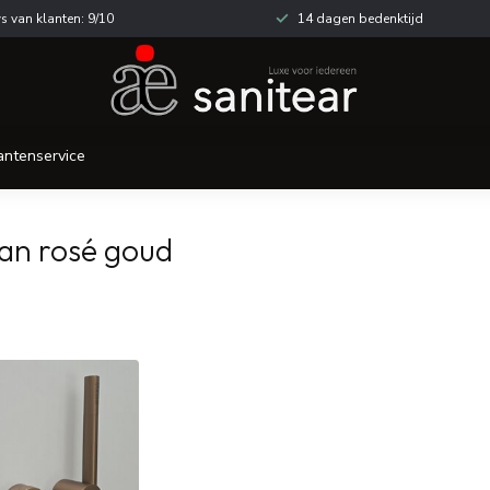
s van klanten: 9/10
14 dagen bedenktijd
antenservice
an rosé goud