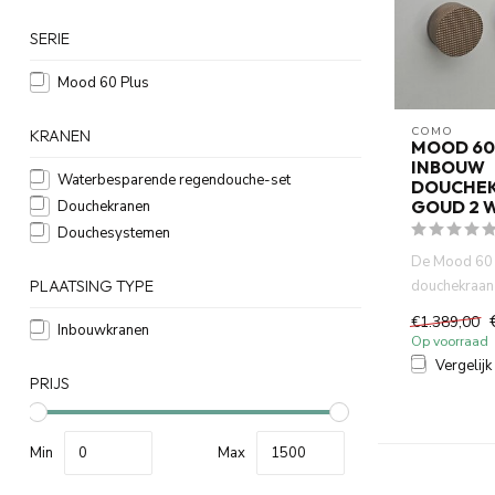
SERIE
Mood 60 Plus
COMO
KRANEN
MOOD 60
INBOUW
Waterbesparende regendouche-set
DOUCHEK
GOUD 2 
Douchekranen
Douchesystemen
De Mood 60 
douchekraan
PLAATSING TYPE
uw badkamer a
€1.389,00
Inbouwkranen
Op voorraad
Vergelijk
PRIJS
Min
Max