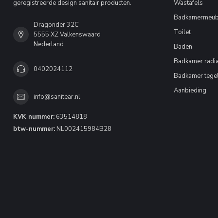
geregistreerde design sanitair producten.
Wastafels
Badkamermeub
Dragonder 32C
Toilet
5555 XZ Valkenswaard
Nederland
Baden
Badkamer radia
0402024112
Badkamer tege
Aanbieding
info@sanitear.nl
KVK nummer:
63514818
btw-nummer:
NL002415984B28