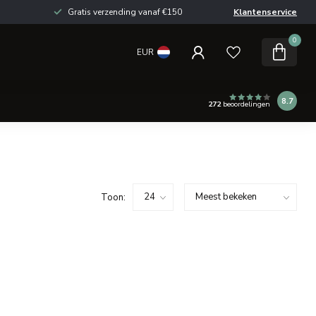
Gratis verzending vanaf €150
Klantenservice
0
EUR
8.7
272
beoordelingen
Toon: