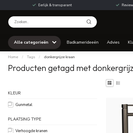
Eerlijk & transparant
Review
Alle categorieën
Badkamerideeën
Advies
Kl
Home
/
Tags
/
donkergrijze kraan
Producten getagd met donkergrij
KLEUR
Gunmetal
PLAATSING TYPE
Verhoogde kranen