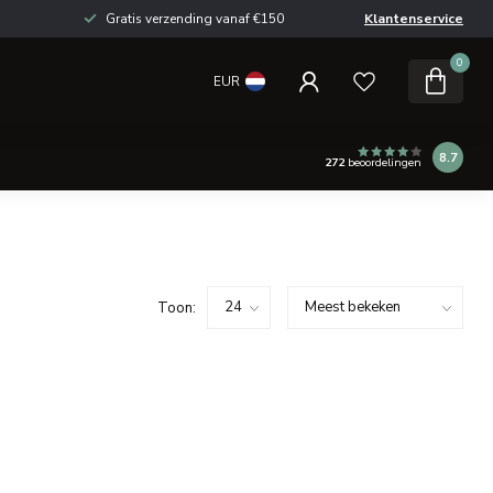
Gratis verzending vanaf €150
Klantenservice
0
EUR
8.7
272
beoordelingen
Toon: