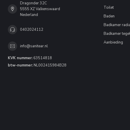
Dragonder 32C
Toilet
5555 XZ Valkenswaard
Nederland
Baden
Badkamer radia
0402024112
Badkamer tege
Aanbieding
info@sanitear.nl
KVK nummer:
63514818
btw-nummer:
NL002415984B28