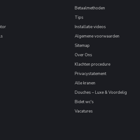
Betaalmethoden
Tips
tor
Installatie videos
ls
Algemene voorwaarden
Sitemap
Over Ons
Klachten procedure
Privacystatement
Alle kranen
Douches – Luxe & Voordelig
Bidet wc's
Vacatures