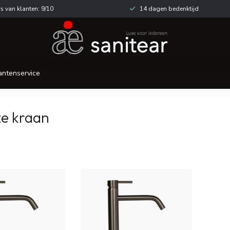
s van klanten: 9/10
14 dagen bedenktijd
antenservice
ze kraan