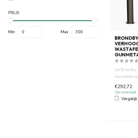
PRIJS
Min
Max
BRONDBY
VERHOO
WASTAFE
GUNMET
De Brondby 
wastafelkraa
een stijlvolle
€292,72
Op voorraad
Vergelijk