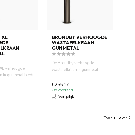
 XL
BRONDBY VERHOOGDE
GDE
WASTAFELKRAAN
LKRAAN
GUNMETAL
AL
De Brondby verhoogde
XL verhoogde
wastafelkraan in gunmetal
n in gunmetal biedt
combineert stijl en
 én prakti...
functionalite...
€255,17
Op voorraad
Vergelijk
Toon
1
-
2
van 2