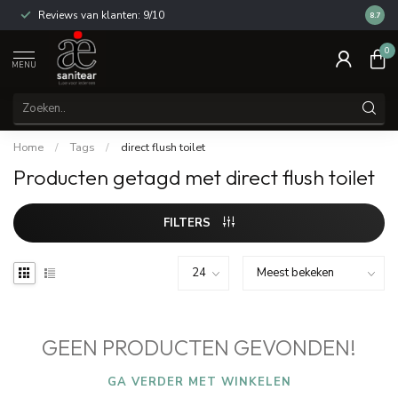
Reviews van klanten: 9/10
14 dag
8.7
0
MENU
Home
/
Tags
/
direct flush toilet
Producten getagd met direct flush toilet
FILTERS
GEEN PRODUCTEN GEVONDEN!
GA VERDER MET WINKELEN