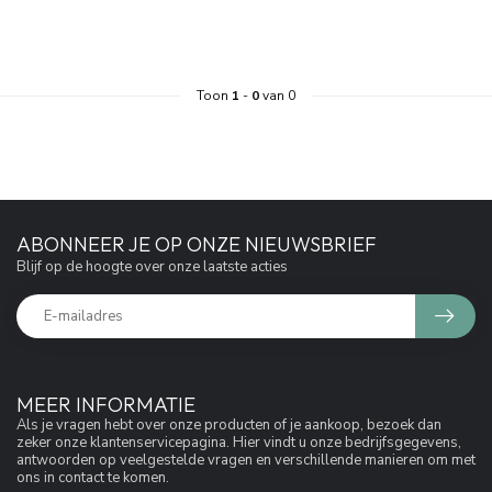
Toon
1
-
0
van 0
ABONNEER JE OP ONZE NIEUWSBRIEF
Blijf op de hoogte over onze laatste acties
MEER INFORMATIE
Als je vragen hebt over onze producten of je aankoop, bezoek dan
zeker onze klantenservicepagina. Hier vindt u onze bedrijfsgegevens,
antwoorden op veelgestelde vragen en verschillende manieren om met
ons in contact te komen.