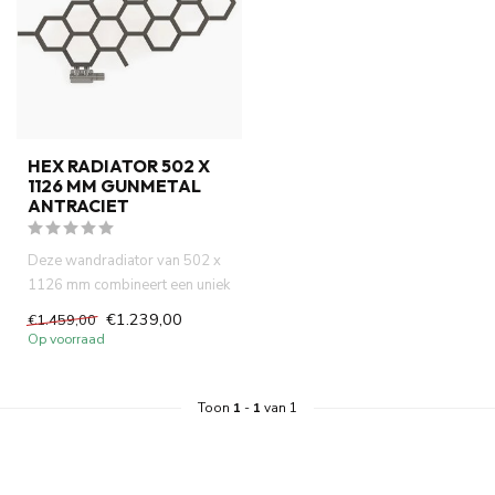
HEX RADIATOR 502 X
1126 MM GUNMETAL
ANTRACIET
Deze wandradiator van 502 x
1126 mm combineert een uniek
geometrisch patroon met...
€1.239,00
€1.459,00
Op voorraad
Toon
1
-
1
van 1