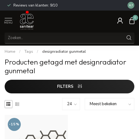
Reviews van klanten: 9/10
14 dag
8.7
0
MENU
Home
/
Tags
/
designradiator gunmetal
Producten getagd met designradiator
gunmetal
FILTERS
-15%