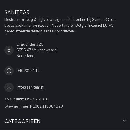
SANITEAR
Bestel voordelig & stijlvol design sanitair online bij Sanitear®, de
beste badkamer winkel van Nederland en België. Inclusief EUIPO
geregistreerde design sanitair producten.
Dragonder 32C
5555 XZ Valkenswaard
Nederland
0402024112
info@sanitear.nl
KVK nummer:
63514818
btw-nummer:
NL002415984B28
CATEGORIEËN