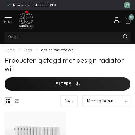
Reviews van klanten: 9/10
14 dag
8.7
0
MENU
Home
/
Tags
/
design radiator wit
Producten getagd met design radiator
wit
FILTERS