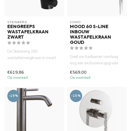
STEINBERG
COMO
EENGREEPS
MOOD 60 S-LINE
WASTAFELKRAAN
INBOUW
ZWART
WASTAFELKRAAN
GOUD
De Steinberg 260
Geef uw badkamer vandaag
wastafelmengkraan in zwart
nog een exclusieve upgrade
combineert strak design met
met de COMO Mood60 Inbouw
hoogwaar...
€619,86
€569,00
Wa...
Op voorraad
Op voorraad
-19%
-15%