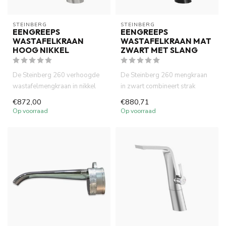
STEINBERG
STEINBERG
EENGREEPS
EENGREEPS
WASTAFELKRAAN
WASTAFELKRAAN MAT
HOOG NIKKEL
ZWART MET SLANG
De Steinberg 260 verhoogde
De Steinberg 260 mengkraan
wastafelmengkraan in nikkel
in zwart combineert strak
combineert strak design m...
design met hoogwaardige
€872,00
€880,71
kwa...
Op voorraad
Op voorraad