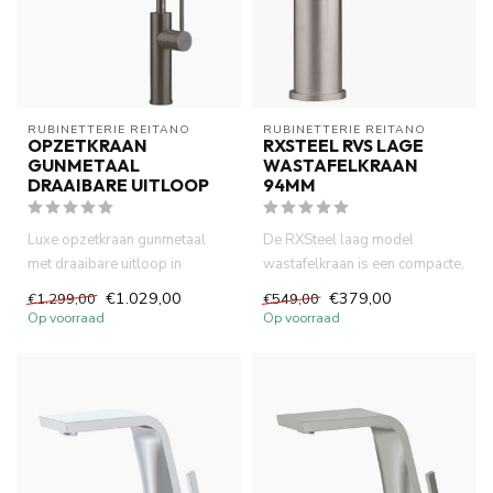
RUBINETTERIE REITANO 
RUBINETTERIE REITANO 
OPZETKRAAN
RXSTEEL RVS LAGE
GUNMETAAL
WASTAFELKRAAN
DRAAIBARE UITLOOP
94MM
Luxe opzetkraan gunmetaal
De RXSteel laag model
met draaibare uitloop in
wastafelkraan is een compacte,
metallic grijs. Hoge kwalitei...
duurzame kraan van massief ...
€1.029,00
€379,00
€1.299,00
€549,00
Op voorraad
Op voorraad