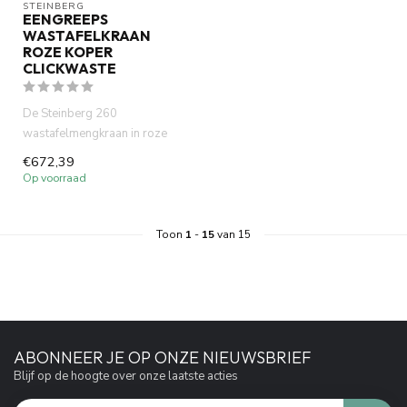
STEINBERG
EENGREEPS
WASTAFELKRAAN
ROZE KOPER
CLICKWASTE
De Steinberg 260
wastafelmengkraan in roze
koper combineert strak design
€672,39
met hoo...
Op voorraad
Toon
1
-
15
van 15
ABONNEER JE OP ONZE NIEUWSBRIEF
Blijf op de hoogte over onze laatste acties