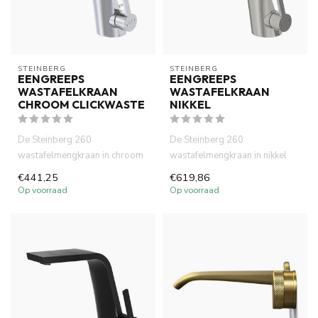
STEINBERG
STEINBERG
EENGREEPS
EENGREEPS
WASTAFELKRAAN
WASTAFELKRAAN
CHROOM CLICKWASTE
NIKKEL
De Steinberg 260
De Steinberg 260
wastafelmengkraan in chroom
wastafelmengkraan in nikkel
combineert strak design met
combineert strak design met
€441,25
€619,86
hoogwaa...
hoogwaa...
Op voorraad
Op voorraad