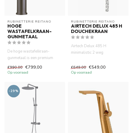
RUBINETTERIE REITANO 
RUBINETTERIE REITANO 
HOGE
AIRTECH DELUX 485 H
WASTAFELKRAAN-
DOUCHEKRAAN
GUNMETAAL
Airtech Delux 485 H
De hoge wastafelkraan-
minimalistic 2 weg
gunmetaal is een premium
douchekraan met round design.
designkraan voor moderne
Inbouw badk...
€799,00
€549,00
€990,00
€649,00
badkamer...
Op voorraad
Op voorraad
-29%