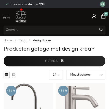
Reviews van klanten: 9/10
14 dag
8.7
0
MENU
Home
/
Tags
/
design kraan
Producten getagd met design kraan
FILTERS
-21%
-31%