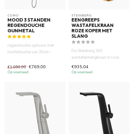
COMO
STEINBERG
MOOD 3 STANDEN
EENGREEPS
REGENDOUCHE
WASTAFELKRAAN
GUNMETAL
ROZE KOPER MET
SLANG
regendouche opbouw met
De Steinberg 260
hoofddouche van 30cm -
wastafelmengkraan in roze
messing in gunmetal,
koper combineert strak design
verouderd i...
€769,00
€935,04
€1.090,00
met hoo...
Op voorraad
Op voorraad