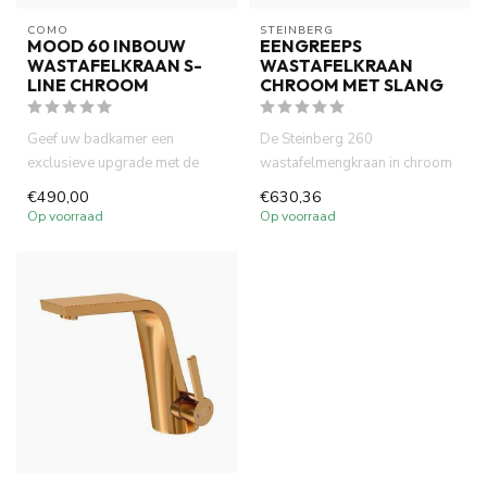
COMO
STEINBERG
MOOD 60 INBOUW
EENGREEPS
WASTAFELKRAAN S-
WASTAFELKRAAN
LINE CHROOM
CHROOM MET SLANG
Geef uw badkamer een
De Steinberg 260
exclusieve upgrade met de
wastafelmengkraan in chroom
COMO Mood60. Geniet van
combineert strak design met
€490,00
€630,36
een uniek...
hoogwaa...
Op voorraad
Op voorraad