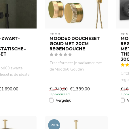
COMO
COM
-ZWART-
MOOD60 DOUCHESET
MO
GOUD MET 20CM
RE
TATISCHE-
REGENDOUCHE
ME
SET
TH
30
Transformeer je badkamer met
od60 zwarte
de Mood60 Gouden
Ontd
eset is de ideale
Doucheset. Geniet van een luxe
rege
en luxe
20 ...
ther
€1.690,00
€1.399,00
€1.749,00
€1.8
douc
Op voorraad
Op v
Vergelijk
V
-28%