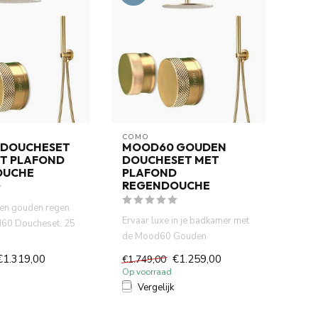
COMO
 DOUCHESET
MOOD60 GOUDEN
T PLAFOND
DOUCHESET MET
OUCHE
PLAFOND
REGENDOUCHE
een gouden regen
Ervaar luxe in je badkamer met
60 Doucheset. 25
de Mood60 Gouden
he en thermo...
Doucheset. Voorzien van een
€1.319,00
€1.259,00
€1.749,00
20 c...
Op voorraad
Vergelijk