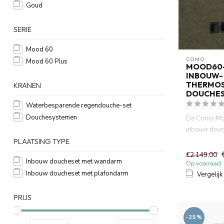
Goud
SERIE
Mood 60
COMO
Mood 60 Plus
MOOD60
INBOUW-
THERMOS
KRANEN
DOUCHE
Waterbesparende regendouche-set
Douchesystemen
De Como Mo
inbouw douch
keuze voor e
PLAATSING TYPE
badkamer...
€2.149,00
Inbouw doucheset met wandarm
Op voorraad
Inbouw doucheset met plafondarm
Vergelijk
PRIJS
-25%