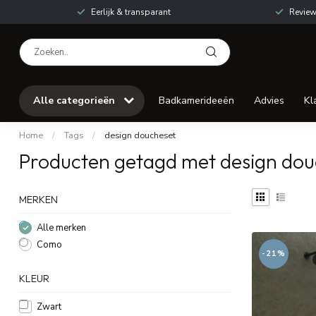
Eerlijk & transparant
Review
Alle categorieën
Badkamerideeën
Advies
Kl
Home
/
Tags
/
design doucheset
Producten getagd met design dou
MERKEN
Alle merken
Como
-21%
KLEUR
Zwart