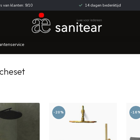
s van klanten: 9/10
14 dagen bedenktijd
antenservice
cheset
-20%
-16