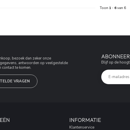
Toon
1
-
6
van 6
ABONNEER 
aankoop, bezoek dan zeker onze
Blijf op de hoogt
jfsgegevens, antwoorden op veelgestelde
 contact te komen.
TELDE VRAGEN
EËN
INFORMATIE
Klantenservice