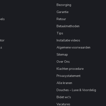
Bezorging
Garantie
els
Retour
Betaalmethoden
Tips
tor
Installatie videos
ls
Algemene voorwaarden
Sitemap
Over Ons
Klachten procedure
Privacystatement
Alle kranen
Douches – Luxe & Voordelig
Bidet wc's
Vacatures