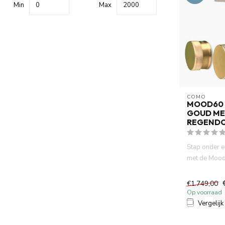
Min
Max
COMO
MOOD60
GOUD ME
REGEND
Stap onder 
met de Mood
cm regendouc
€1.749,00
Op voorraad
Vergelijk