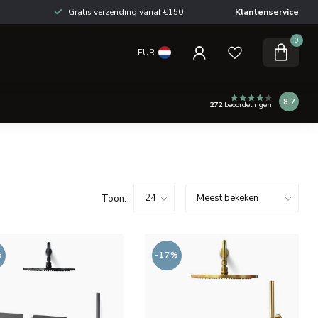
Gratis verzending vanaf €150
Klantenservice
0
EUR
8.7
272
beoordelingen
Toon:
%
-17%