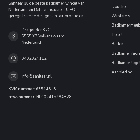
Sanitear®, de beste badkamer winkel van
Douche
Nederland en België. Inclusief EUIPO
geregistreerde design sanitair producten.
Wastafels
Badkamermeub
Dragonder 32C
Toilet
5555 XZ Valkenswaard
Nederland
Baden
Badkamer radia
0402024112
Badkamer tege
Aanbieding
info@sanitear.nl
KVK nummer:
63514818
btw-nummer:
NL002415984B28