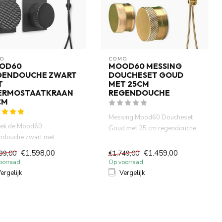
O
COMO
OD60
MOOD60 MESSING
GENDOUCHE ZWART
DOUCHESET GOUD
T
MET 25CM
ERMOSTAATKRAAN
REGENDOUCHE
CM
Messing Mood60 Doucheset
ek de Mood60
Goud met 25 cm regendouche
ndouche zwart met
en inbouw thermostaatkraan. ...
mostaatkraan en 30 cm
€1.598,00
€1.459,00
99,00
€1.749,00
hekop voor ...
oorraad
Op voorraad
ergelijk
Vergelijk