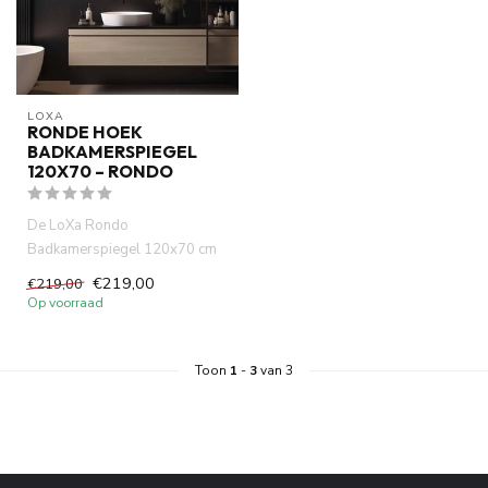
LOXA
RONDE HOEK
BADKAMERSPIEGEL
120X70 – RONDO
De LoXa Rondo
Badkamerspiegel 120x70 cm
combineert een strak
€219,00
€219,00
rechthoekig ontwerp...
Op voorraad
Toon
1
-
3
van 3