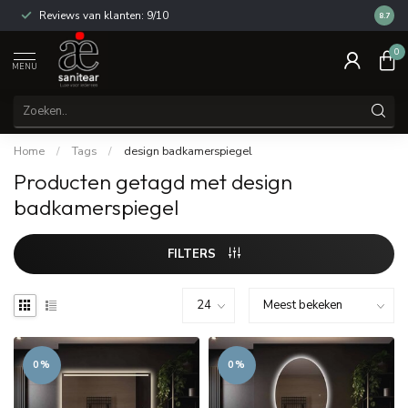
Reviews van klanten: 9/10
14 dag
8.7
0
MENU
Home
/
Tags
/
design badkamerspiegel
Producten getagd met design
badkamerspiegel
FILTERS
0%
0%