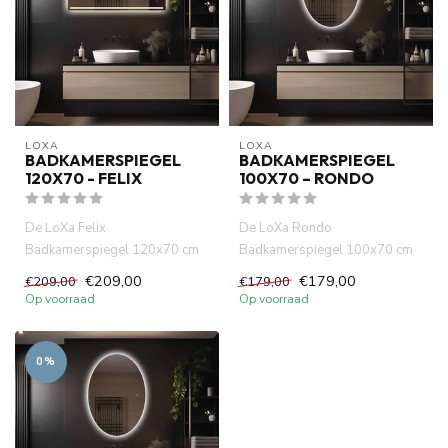
LOXA
LOXA
BADKAMERSPIEGEL
BADKAMERSPIEGEL
120X70 - FELIX
100X70 – RONDO
De LoXa Felix
De LoXa Rondo
Badkamerspiegel 120x70 cm
Badkamerspiegel 100x70 cm
is ontworpen voor wie ruimte,
combineert een strak
€209,00
€179,00
€209,00
€179,00
comfort en...
rechthoekig ontwerp...
Op voorraad
Op voorraad
0%