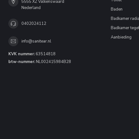
Toilet
5555 XZ Valkenswaard
Nederland
Baden
Badkamer radia
0402024112
Badkamer tege
Aanbieding
info@sanitear.nl
KVK nummer:
63514818
btw-nummer:
NL002415984B28