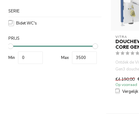
SERIE
Bidet WC's
VITRA
PRIJS
DOUCHEW
CORE GE
Min
Max
Ontdek de Vi
Gen3 douchew
Geberit UP32
€4.190,00
Op voorraad
Vergelijk