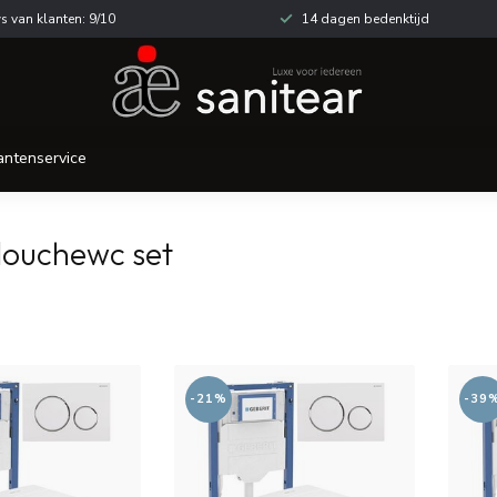
s van klanten: 9/10
14 dagen bedenktijd
antenservice
douchewc set
-21%
-39