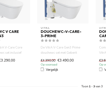
VITRA
VIT
C V CARE
DOUCHEWC-V-CARE-
DO
N3
3-PRIME
CA
trA V-Care Core
De VitrA V-Care Gen3 Prime
Comp
c set inclusief
douchewc set met Geberit
Vitr
0, Sigma20 d...
UP320 en Sigma20 combineert
Gebe
€3.290,00
€3.490,00
€4.390,00
€3.8
...
d...
Op voorraad
Op v
Vergelijk
V
Toon
1
-
3
van 3