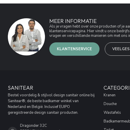
MEER INFORMATIE
Als je vragen hebt over onze producten of je 
klantenservicepagina. Hier vindt u onze bedri
vragen en verschillende manieren om met ons in
KLANTENSERVICE
VEELGES
SANITEAR
CATEGORI
Bestel voordelig & stijlvol design sanitair online bij
Kranen
Sanitear®, de beste badkamer winkel van
Douche
Nederland en België. Inclusief EUIPO
geregistreerde design sanitair producten.
Wastafels
Badkamermeub
Dragonder 32C