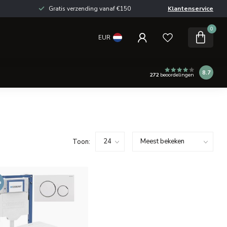
Gratis verzending vanaf €150
Klantenservice
0
EUR
8.7
272
beoordelingen
Toon:
%