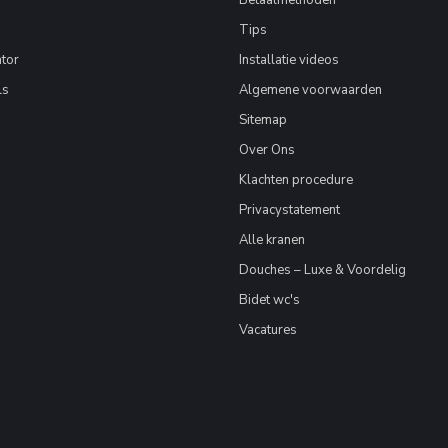
Betaalmethoden
Tips
tor
Installatie videos
ls
Algemene voorwaarden
Sitemap
Over Ons
Klachten procedure
Privacystatement
Alle kranen
Douches – Luxe & Voordelig
Bidet wc's
Vacatures