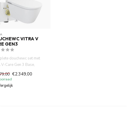
RA
UCHEWC VITRA V
RE GEN3
lete douchewc set met
A V-Care Gen 3 Base,
rit UP320 2025, Sigma20
€2.349,00
79,00
oorraad
ergelijk