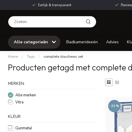
Eerlijk & transparant
Review
Alle categorieën
Badkamerideeën
Advies
Kl
Home
/
Tags
/
complete douchewc set
Producten getagd met complete 
MERKEN
Alle merken
Vitra
-21%
KLEUR
Gunmetal