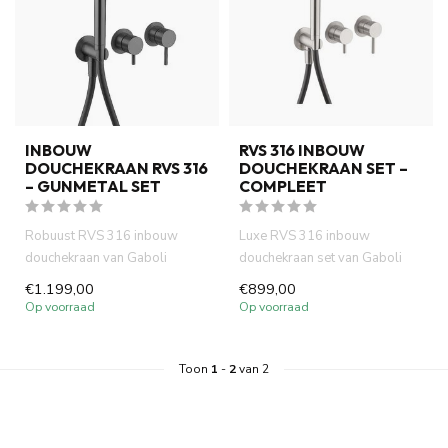
INBOUW
RVS 316 INBOUW
DOUCHEKRAAN RVS 316
DOUCHEKRAAN SET –
– GUNMETAL SET
COMPLEET
Robuust RVS 316 inbouw
Luxe RVS 316 inbouw
douchekraan van Gaboli
douchekraan set van Gaboli
Fratelli in gunmetal afwerking.
Fratelli. Compleet met
€1.199,00
€899,00
Co...
douchekop....
Op voorraad
Op voorraad
Toon
1
-
2
van 2