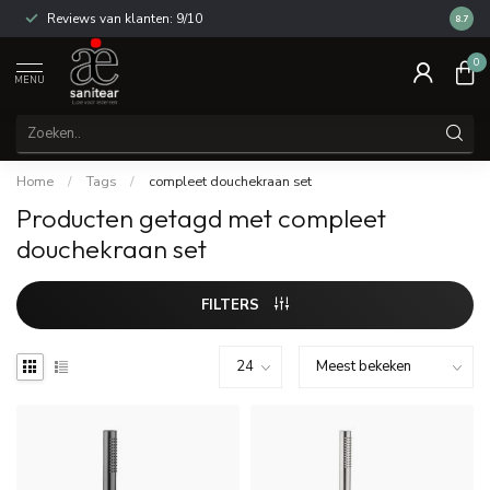
Reviews van klanten: 9/10
14 dag
8.7
0
MENU
Home
/
Tags
/
compleet douchekraan set
Producten getagd met compleet
douchekraan set
FILTERS