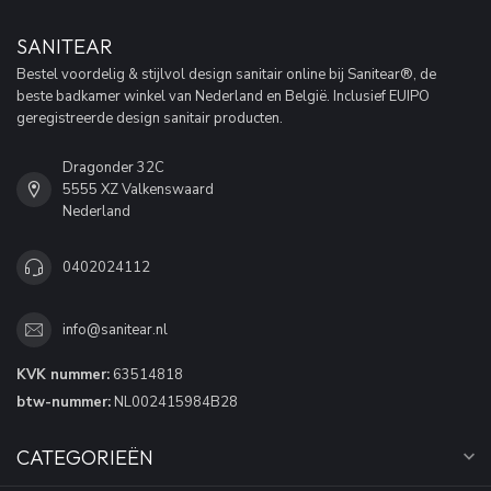
SANITEAR
Bestel voordelig & stijlvol design sanitair online bij Sanitear®, de
beste badkamer winkel van Nederland en België. Inclusief EUIPO
geregistreerde design sanitair producten.
Dragonder 32C
5555 XZ Valkenswaard
Nederland
0402024112
info@sanitear.nl
KVK nummer:
63514818
btw-nummer:
NL002415984B28
CATEGORIEËN