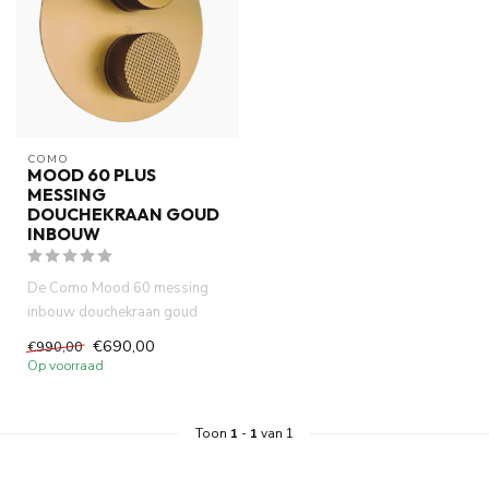
COMO
MOOD 60 PLUS
MESSING
DOUCHEKRAAN GOUD
INBOUW
De Como Mood 60 messing
inbouw douchekraan goud
brengt direct luxe en warmte in
€690,00
€990,00
...
Op voorraad
Toon
1
-
1
van 1