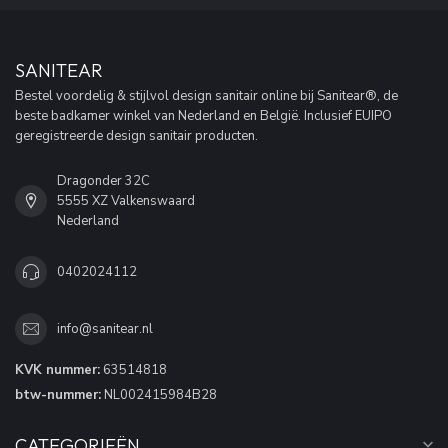
SANITEAR
Bestel voordelig & stijlvol design sanitair online bij Sanitear®, de
beste badkamer winkel van Nederland en België. Inclusief EUIPO
geregistreerde design sanitair producten.
Dragonder 32C
5555 XZ Valkenswaard
Nederland
0402024112
info@sanitear.nl
KVK nummer:
63514818
btw-nummer:
NL002415984B28
CATEGORIEËN