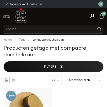
Reviews van klanten: 9/10
14 dag
8.7
0
MENU
Home
/
Tags
/
compacte douchekraan
Producten getagd met compacte
douchekraan
FILTERS
-30%