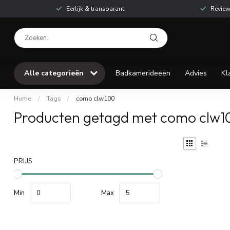
Eerlijk & transparant
Review
Alle categorieën
Badkamerideeën
Advies
Kl
Home
/
Tags
/
como clw100
Producten getagd met como clw1
PRIJS
Min
Max