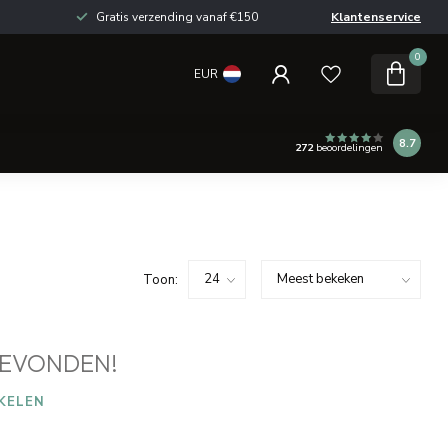
Gratis verzending vanaf €150
Klantenservice
0
EUR
8.7
272
beoordelingen
Toon:
EVONDEN!
KELEN