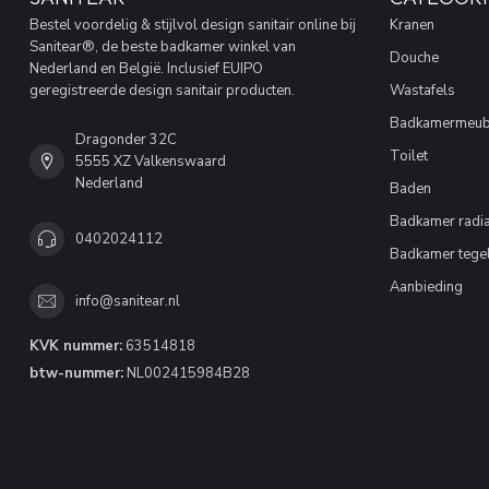
Bestel voordelig & stijlvol design sanitair online bij
Kranen
Sanitear®, de beste badkamer winkel van
Douche
Nederland en België. Inclusief EUIPO
geregistreerde design sanitair producten.
Wastafels
Badkamermeub
Dragonder 32C
Toilet
5555 XZ Valkenswaard
Nederland
Baden
Badkamer radia
0402024112
Badkamer tege
Aanbieding
info@sanitear.nl
KVK nummer:
63514818
btw-nummer:
NL002415984B28