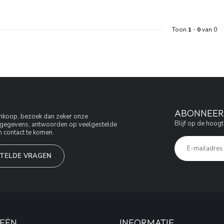
Toon
1
-
0
van 0
ABONNEER 
aankoop, bezoek dan zeker onze
Blijf op de hoogt
jfsgegevens, antwoorden op veelgestelde
 contact te komen.
TELDE VRAGEN
EËN
INFORMATIE