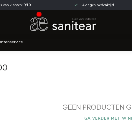
s van klanten: 9/10
14 dagen bedenktijd
antenservice
00
GEEN PRODUCTEN G
GA VERDER MET WIN