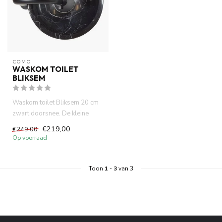
COMO
WASKOM TOILET
BLIKSEM
Waskom toilet Bliksem 20 cm
zwart doorsnee. De kleine
waskom past precies op uw ...
€219,00
€249,00
Op voorraad
Toon
1
-
3
van 3