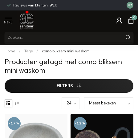
Reviews van klanten: 9/10
14 dag
8.7
0
MENU
Home
/
Tags
/
como bliksem mini waskom
Producten getagd met como bliksem
mini waskom
FILTERS
-17%
-12%