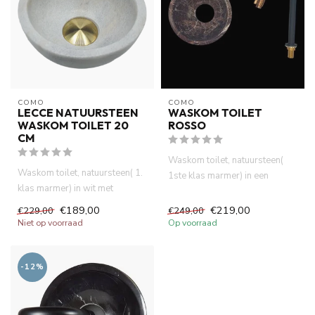
COMO
COMO
LECCE NATUURSTEEN
WASKOM TOILET
WASKOM TOILET 20
ROSSO
CM
Waskom toilet, natuursteen(
Waskom toilet, natuursteen( 1.
1ste klas marmer) in een
klas marmer) in wit met
donkerroze kleur met doorsn...
doorsnee, ø 20 cm. Deze k...
€189,00
€219,00
€229,00
€249,00
Niet op voorraad
Op voorraad
-12%