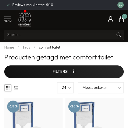
Reviews van klanten: 9/10
14 dag
8.7
0
MENU
Home
/
Tags
/
comfort toilet
Producten getagd met comfort toilet
FILTERS
-18%
-20%