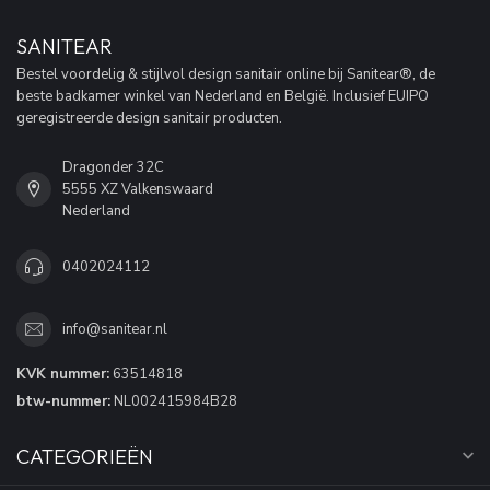
SANITEAR
Bestel voordelig & stijlvol design sanitair online bij Sanitear®, de
beste badkamer winkel van Nederland en België. Inclusief EUIPO
geregistreerde design sanitair producten.
Dragonder 32C
5555 XZ Valkenswaard
Nederland
0402024112
info@sanitear.nl
KVK nummer:
63514818
btw-nummer:
NL002415984B28
CATEGORIEËN