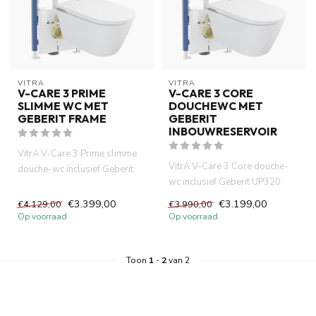
VITRA
VITRA
V-CARE 3 PRIME
V-CARE 3 CORE
SLIMME WC MET
DOUCHEWC MET
GEBERIT FRAME
GEBERIT
INBOUWRESERVOIR
VitrA V-Care 3 Prime slimme
VitrA V-Care 3 Core douche-
douche-wc inclusief Geberit
wc inclusief Geberit UP320
UP320 inbouwframe. Ervaa...
inbouwreservoir. Kies voor...
€3.399,00
€3.199,00
€4.129,00
€3.990,00
Op voorraad
Op voorraad
Toon
1
-
2
van 2