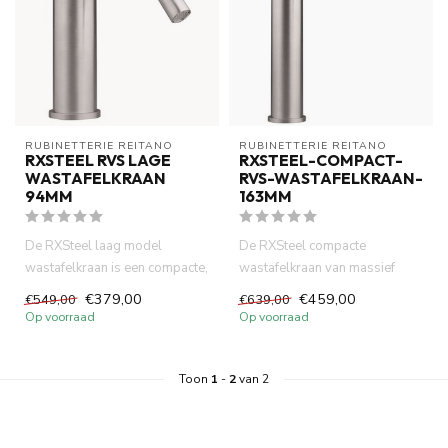
RUBINETTERIE REITANO 
RUBINETTERIE REITANO 
RXSTEEL RVS LAGE
RXSTEEL-COMPACT-
WASTAFELKRAAN
RVS-WASTAFELKRAAN-
94MM
163MM
De RXSteel laag model
De RXSteel compacte
wastafelkraan is een compacte,
wastafelkraan van massief
duurzame kraan van massief ...
RVS 316 combineert
€379,00
€459,00
€549,00
€639,00
minimalistisch ...
Op voorraad
Op voorraad
Toon
1
-
2
van 2