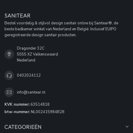
SANITEAR
Bestel voordelig & stijlvol design sanitair online bij Sanitear®, de
beste badkamer winkel van Nederland en België. Inclusief EUIPO
geregistreerde design sanitair producten.
Dragonder 32C
5555 XZ Valkenswaard
Nederland
0402024112
info@sanitear.nl
KVK nummer:
63514818
btw-nummer:
NL002415984B28
CATEGORIEËN