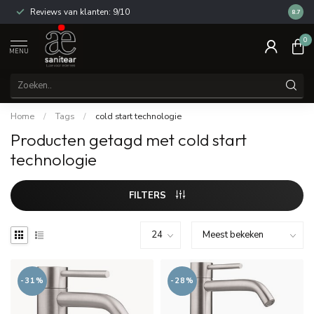
Reviews van klanten: 9/10
14 dag
8.7
0
MENU
Home
/
Tags
/
cold start technologie
Producten getagd met cold start
technologie
FILTERS
-31%
-28%