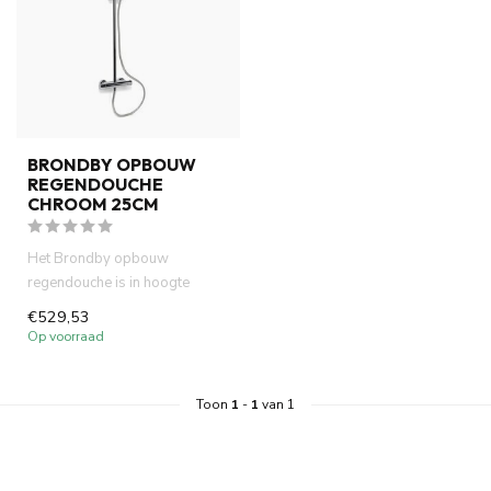
BRONDBY OPBOUW
REGENDOUCHE
CHROOM 25CM
Het Brondby opbouw
regendouche is in hoogte
verstelbaar en voorzien van
€529,53
een ther...
Op voorraad
Toon
1
-
1
van 1