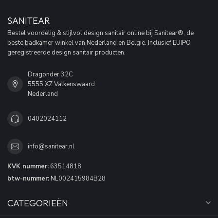
SANITEAR
Bestel voordelig & stijlvol design sanitair online bij Sanitear®, de
beste badkamer winkel van Nederland en België. Inclusief EUIPO
geregistreerde design sanitair producten.
Dragonder 32C
5555 XZ Valkenswaard
Nederland
0402024112
info@sanitear.nl
KVK nummer:
63514818
btw-nummer:
NL002415984B28
CATEGORIEËN