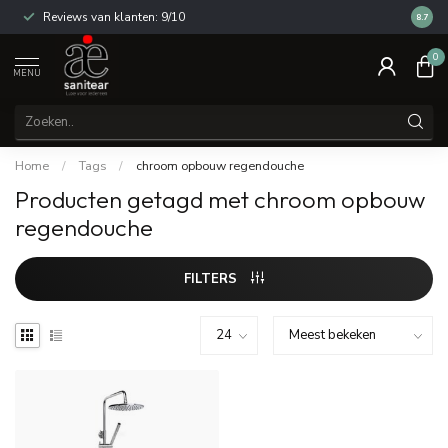
Reviews van klanten: 9/10
14 dag
8.7
0
MENU
Home
/
Tags
/
chroom opbouw regendouche
Producten getagd met chroom opbouw
regendouche
FILTERS