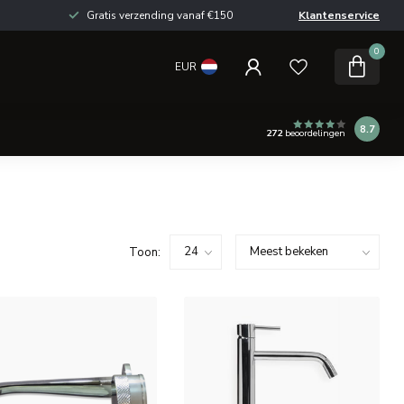
Gratis verzending vanaf €150
Klantenservice
0
EUR
8.7
272
beoordelingen
Toon: