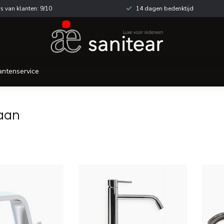
s van klanten: 9/10
14 dagen bedenktijd
antenservice
aan