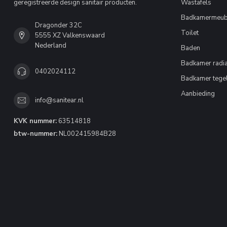
geregistreerde design sanitair producten.
Wastafels
Badkamermeub
Dragonder 32C
Toilet
5555 XZ Valkenswaard
Nederland
Baden
Badkamer radia
0402024112
Badkamer tege
Aanbieding
info@sanitear.nl
KVK nummer:
63514818
btw-nummer:
NL002415984B28