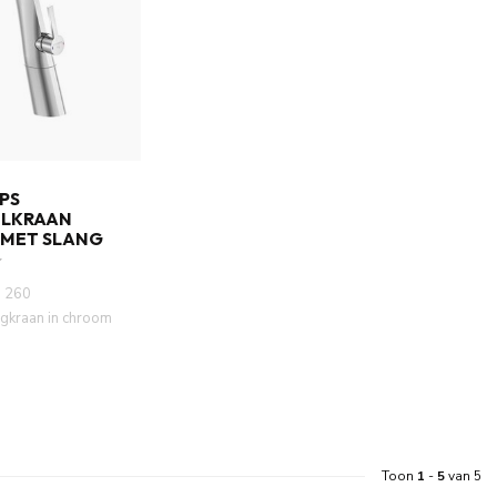
PS
LKRAAN
MET SLANG
g 260
gkraan in chroom
trak design met
Toon
1
-
5
van 5