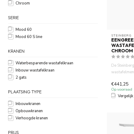
Chroom
SERIE
Mood 60
STEINBERG
Mood 60 S line
EENGREE
WASTAFE
CHROOM 
KRANEN
Waterbesparende wastafelkraan
De Steinber
Inbouw wastafelkraan
wastafelmen
2 gats
combineert s
€441,25
hoogwaa...
Op voorraad
PLAATSING TYPE
Vergelijk
Inbouwkranen
Opbouwkranen
Verhoogde kranen
PRIJS