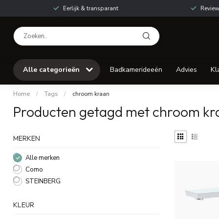
Eerlijk & transparant
Review
Alle categorieën
Badkamerideeën
Advies
Kl
Home
/
Tags
/
chroom kraan
Producten getagd met chroom kr
MERKEN
Alle merken
Como
STEINBERG
KLEUR