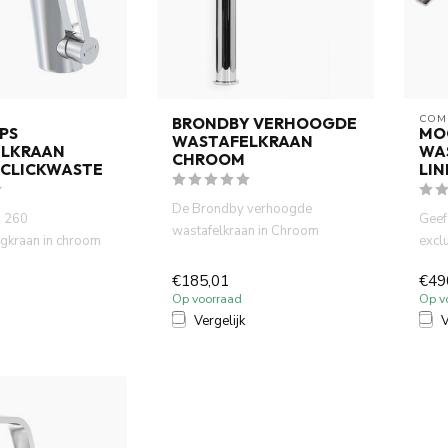
COM
BRONDBY VERHOOGDE
PS
MO
WASTAFELKRAAN
LKRAAN
WA
CHROOM
CLICKWASTE
LI
De Brondby verhoogde
g 260
Geef
wastafelkraan in Chroom
gkraan in chroom
excl
combineert stijl en
trak design met
COMO
functionaliteit...
€185,01
€49
uniek
Op voorraad
Op v
Vergelijk
V