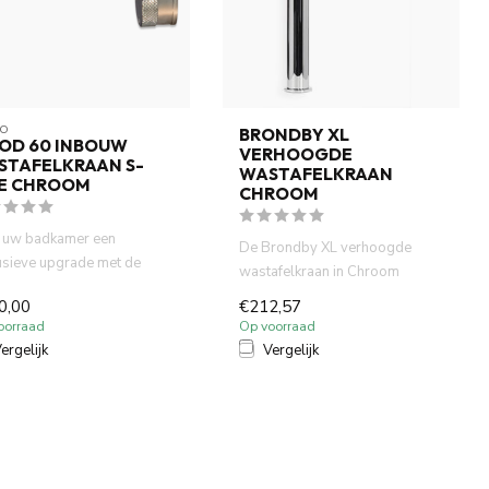
O
BRONDBY XL
OD 60 INBOUW
VERHOOGDE
STAFELKRAAN S-
WASTAFELKRAAN
NE CHROOM
CHROOM
 uw badkamer een
De Brondby XL verhoogde
usieve upgrade met de
wastafelkraan in Chroom
 Mood60. Geniet van een
combineert stijl en functionalit...
0,00
€212,57
...
oorraad
Op voorraad
ergelijk
Vergelijk