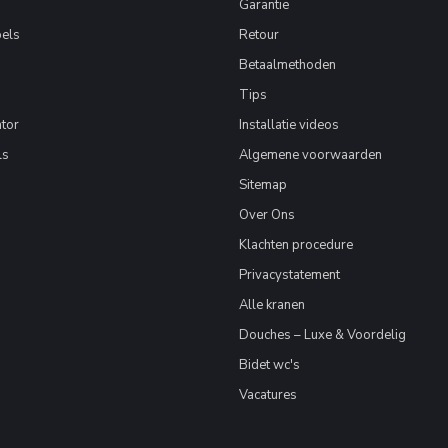
Garantie
els
Retour
Betaalmethoden
Tips
tor
Installatie videos
ls
Algemene voorwaarden
Sitemap
Over Ons
Klachten procedure
Privacystatement
Alle kranen
Douches – Luxe & Voordelig
Bidet wc's
Vacatures