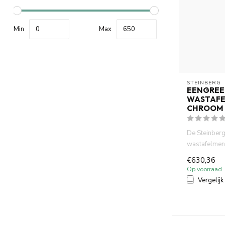
Min
Max
STEINBERG
EENGREE
WASTAFE
CHROOM 
De Steinber
wastafelmen
combineert s
€630,36
hoogwaa...
Op voorraad
Vergelijk