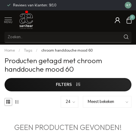
Reviews van klanten: 9/10
14 dag
8.7
0
MENU
Home
/
Tags
/
chroom handdouche mood 60
Producten getagd met chroom
handdouche mood 60
FILTERS
GEEN PRODUCTEN GEVONDEN!