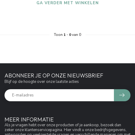
GA VERDER MET WINKELEN
Toon
1
-
0
van 0
ABONNEER JE OP ONZE NIEUWSBRIEF
Blijf op de hoogte over onze laatste acties
MEER INFORMATIE
Als je vragen hebt over onze producten of je aankoop, bezoek dan
zeker onze klantenservicepagina. Hier vindt u onze bedrijfsgegevens,
antwoorden op veelgestelde vragen en verschillende manieren om met