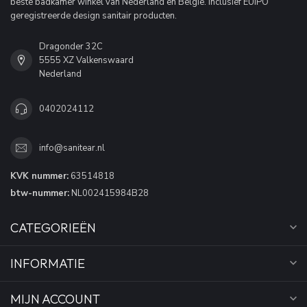
beste badkamer winkel van Nederland en België. Inclusief EUIPO
geregistreerde design sanitair producten.
Dragonder 32C
5555 XZ Valkenswaard
Nederland
0402024112
info@sanitear.nl
KVK nummer:
63514818
btw-nummer:
NL002415984B28
CATEGORIEËN
INFORMATIE
MIJN ACCOUNT