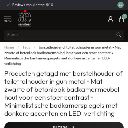
Reviews van klanten: 9/10
14 dag
8.7
0
MENU
Home
/
Tags
/
borstelhouder of toiletrolhouder in gun metal • Mat
zwarte of betonlook badkamermeubel hout voor een stoer contrast •
Minimalistische badkamerspiegels met donkere accenten en LED-
verlichting
Producten getagd met borstelhouder of
toiletrolhouder in gun metal • Mat
zwarte of betonlook badkamermeubel
hout voor een stoer contrast •
Minimalistische badkamerspiegels met
donkere accenten en LED-verlichting