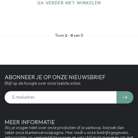
GA VERDER MET WINKELEN
Toon
1
-
0
van 0
ABONNEER JE OP ONZE NIEUWSBRIEF
Blijf op de hoogte over onze laatste acties
MEER INFORMATIE
Als je vragen hebt over onze producten of je aankoop, bezoek dan
zeker onze klantenservicepagina. Hier vindt u onze bedrijfsgegevens,
antwoorden op veelgestelde vragen en verschillende manieren om met