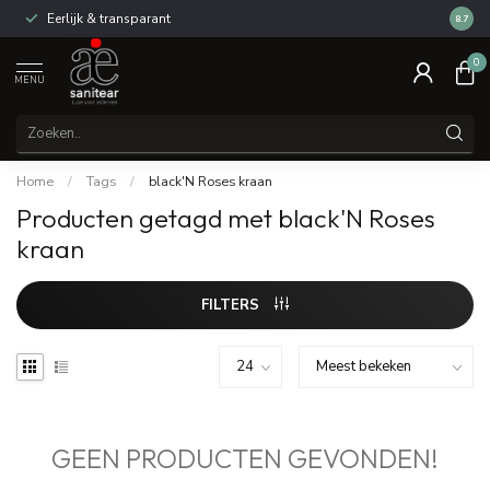
Eerlijk & transparant
Review
8.7
0
MENU
Home
/
Tags
/
black'N Roses kraan
Producten getagd met black'N Roses
kraan
FILTERS
GEEN PRODUCTEN GEVONDEN!