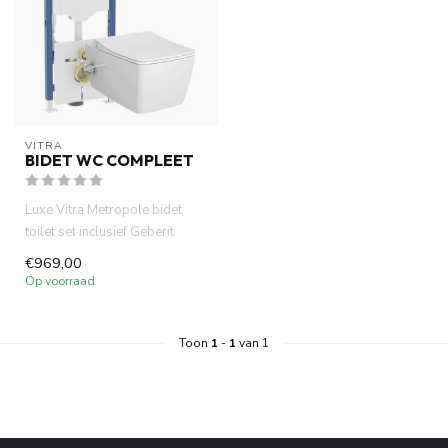
VITRA
BIDET WC COMPLEET
Luxe Vitra Metropole bidet
toilet set inclusief Geberit
UP320 inbouwreservoir mo...
€969,00
Op voorraad
Toon
1
-
1
van 1