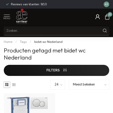
Reviews van klanten: 9/10
14 dag
8.7
0
MENU
Home
/
Tags
/
bidet wc Nederland
Producten getagd met bidet wc
Nederland
FILTERS