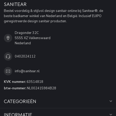
SANITEAR
Bestel voordelig & stijlvol design sanitair online bij Sanitear®, de
beste badkamer winkel van Nederland en België. Inclusief EUIPO
geregistreerde design sanitair producten.
Dragonder 32C
5555 XZ Valkenswaard
Nederland
0402024112
info@sanitear.nl
KVK nummer:
63514818
btw-nummer:
NL002415984B28
CATEGORIEËN
INFORMATIE