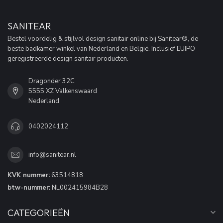
SANITEAR
Bestel voordelig & stijlvol design sanitair online bij Sanitear®, de
beste badkamer winkel van Nederland en België. Inclusief EUIPO
geregistreerde design sanitair producten.
Dragonder 32C
5555 XZ Valkenswaard
Nederland
0402024112
info@sanitear.nl
KVK nummer:
63514818
btw-nummer:
NL002415984B28
CATEGORIEËN