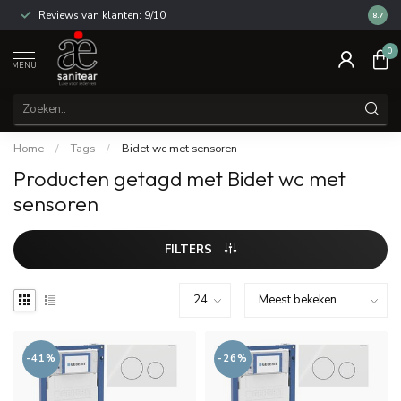
Reviews van klanten: 9/10
14 dag
8.7
0
MENU
Home
/
Tags
/
Bidet wc met sensoren
Producten getagd met Bidet wc met
sensoren
FILTERS
-41%
-26%