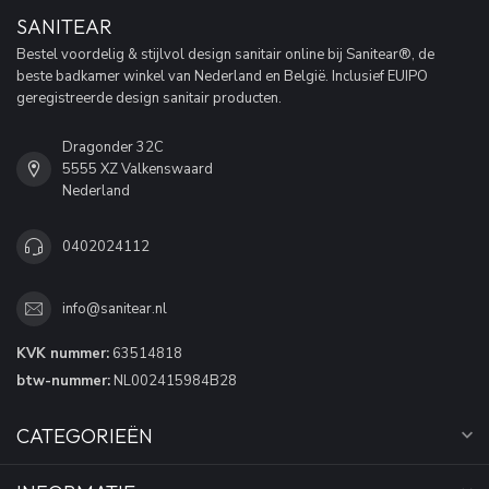
SANITEAR
Bestel voordelig & stijlvol design sanitair online bij Sanitear®, de
beste badkamer winkel van Nederland en België. Inclusief EUIPO
geregistreerde design sanitair producten.
Dragonder 32C
5555 XZ Valkenswaard
Nederland
0402024112
info@sanitear.nl
KVK nummer:
63514818
btw-nummer:
NL002415984B28
CATEGORIEËN