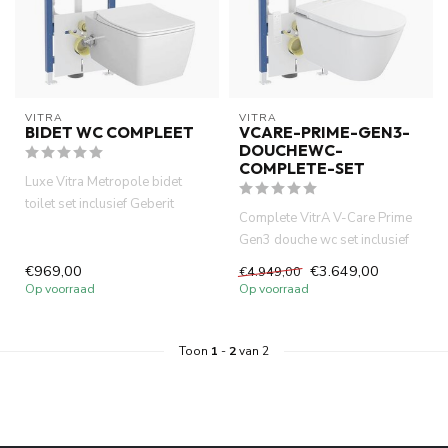
VITRA
VITRA
BIDET WC COMPLEET
VCARE-PRIME-GEN3-
DOUCHEWC-
COMPLETE-SET
Luxe Vitra Metropole bidet
toilet set inclusief Geberit
Complete VitrA V-Care Prime
UP320 inbouwreservoir mo...
Gen3 douche wc set inclusief
Geberit UP320 2025 en S...
€969,00
€3.649,00
€4.949,00
Op voorraad
Op voorraad
Toon
1
-
2
van 2