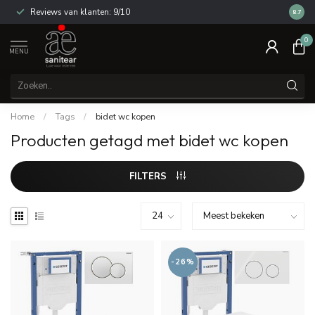
Reviews van klanten: 9/10
14 dag
8.7
0
MENU
Home
/
Tags
/
bidet wc kopen
Producten getagd met bidet wc kopen
FILTERS
-26%