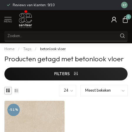
Reviews van klanten: 9/10
14 dag
8.7
0
MENU
Home
/
Tags
/
betonlook vloer
Producten getagd met betonlook vloer
FILTERS
-51%