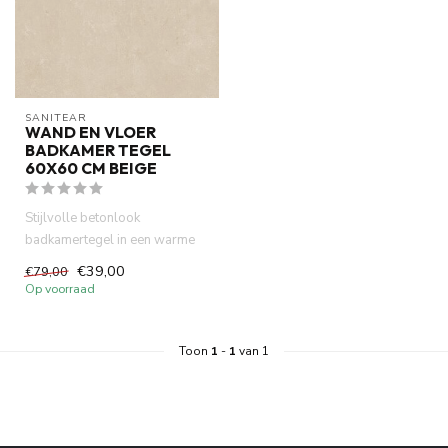
SANITEAR
WAND EN VLOER
BADKAMER TEGEL
60X60 CM BEIGE
Stijlvolle betonlook
badkamertegel in een warme
ivory tint. Deze
€39,00
€79,00
gerectificeerde...
Op voorraad
Toon
1
-
1
van 1