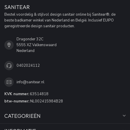
SANITEAR
Bestel voordelig & stijlvol design sanitair online bij Sanitear®, de
beste badkamer winkel van Nederland en België. Inclusief EUIPO
geregistreerde design sanitair producten.
Dragonder 32C
5555 XZ Valkenswaard
Nederland
0402024112
info@sanitear.nl
KVK nummer:
63514818
btw-nummer:
NL002415984B28
CATEGORIEËN