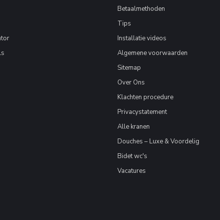
Betaalmethoden
Tips
tor
Installatie videos
ls
Algemene voorwaarden
Sitemap
Over Ons
Klachten procedure
Privacystatement
Alle kranen
Douches – Luxe & Voordelig
Bidet wc's
Vacatures