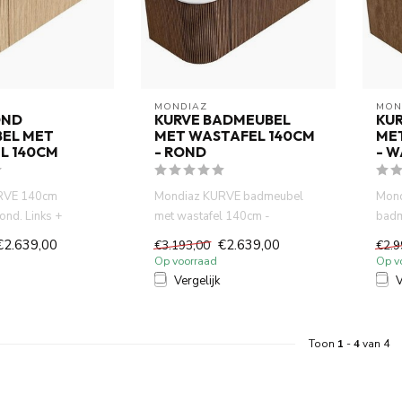
MONDIAZ
MON
OND
KURVE BADMEUBEL
KU
EL MET
MET WASTAFEL 140CM
ME
L 140CM
- ROND
- 
RVE 140cm
Mondiaz KURVE badmeubel
Mond
nd. Links +
met wastafel 140cm -
badm
 Oak met 1 lade en
badkamermeubel hout rond.
walnu
€2.639,00
€2.639,00
€3.193,00
€2.9
Links + R...
Op voorraad
Op v
Vergelijk
V
Toon
1
-
4
van 4