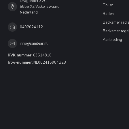
Dragonder 32C
Toilet
5555 XZ Valkenswaard
Nederland
Baden
Badkamer radia
0402024112
Badkamer tege
Aanbieding
info@sanitear.nl
KVK nummer:
63514818
btw-nummer:
NL002415984B28