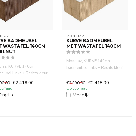
DIAZ
MONDIAZ
RVE BADMEUBEL
KURVE BADMEUBEL
T WASTAFEL 140CM
MET WASTAFEL 140CM
WALNUT
Mondiaz, KURVE 140cm
iaz, KURVE 140cm
badmeubel Links + Rechts kleur
eubel Links + Rechts kleur
Oak met 1 lade en 2 deuren. ...
t met 1 lade en 2 deure...
€2.418,00
€2.418,00
90,00
€2.990,00
oorraad
Op voorraad
ergelijk
Vergelijk