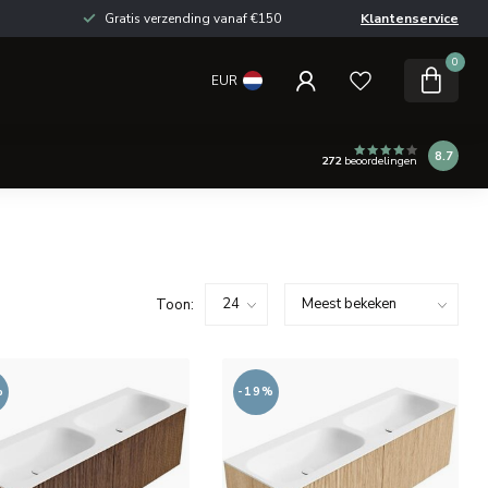
Gratis verzending vanaf €150
Klantenservice
0
EUR
8.7
272
beoordelingen
Toon:
%
-19%