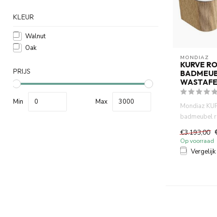
KLEUR
Walnut
Oak
MONDIAZ
KURVE R
PRIJS
BADMEUB
WASTAFE
Min
Max
Mondiaz KU
badmeubel ro
Rechts kleur
€3.193,00
2 deu...
Op voorraad
Vergelijk