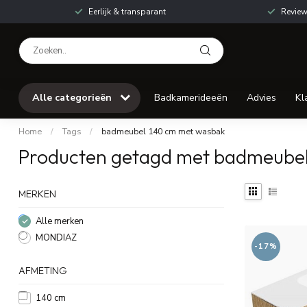
Eerlijk & transparant
Review
Alle categorieën
Badkamerideeën
Advies
Kl
Home
/
Tags
/
badmeubel 140 cm met wasbak
Producten getagd met badmeube
MERKEN
Alle merken
MONDIAZ
-17%
AFMETING
140 cm