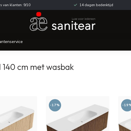
s van klanten: 9/10
14 dagen bedenktijd
antenservice
l 140 cm met wasbak
-17%
-19