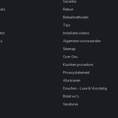
Garantie
els
Retour
Betaalmethoden
Tips
tor
Installatie videos
ls
Algemene voorwaarden
Sitemap
Over Ons
Klachten procedure
Privacystatement
Alle kranen
Douches – Luxe & Voordelig
Bidet wc's
Vacatures