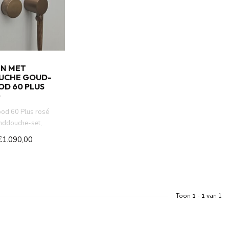
N MET
UCHE GOUD-
OD 60 PLUS
od 60 Plus rosé
nddouche-set,
gebouwde
€1.090,00
Toon
1
-
1
van 1