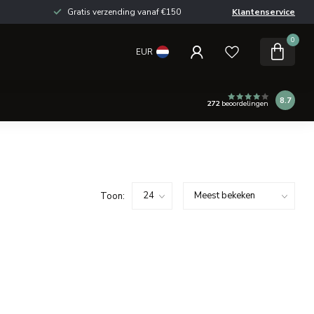
Gratis verzending vanaf €150
Klantenservice
0
EUR
8.7
272
beoordelingen
Toon: