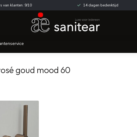
s van klanten: 9/10
14 dagen bedenktijd
antenservice
rosé goud mood 60