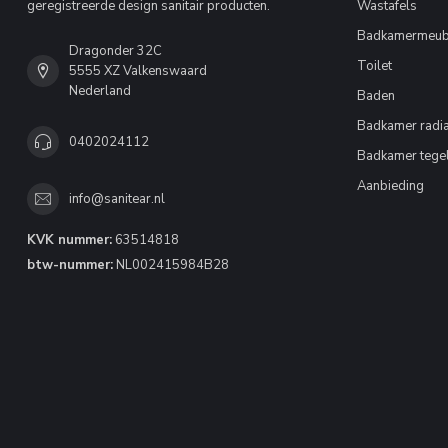
geregistreerde design sanitair producten.
Wastafels
Badkamermeub
Dragonder 32C
Toilet
5555 XZ Valkenswaard
Nederland
Baden
Badkamer radia
0402024112
Badkamer tege
Aanbieding
info@sanitear.nl
KVK nummer:
63514818
btw-nummer:
NL002415984B28