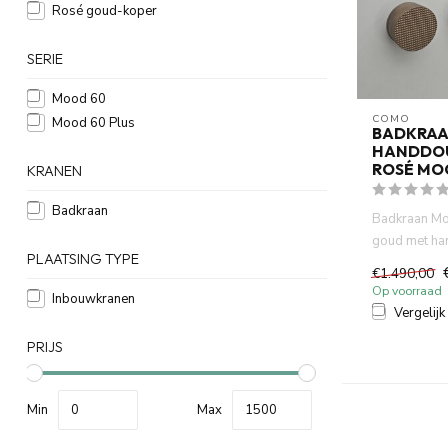
Rosé goud-koper
SERIE
Mood 60
COMO
Mood 60 Plus
BADKRAA
HANDDO
ROSÉ MO
KRANEN
Badkraan
Badkraan Mo
goud met ha
PLAATSING TYPE
PVD met in
€1.490,00
thermosta...
Op voorraad
Inbouwkranen
Vergelijk
PRIJS
Min
Max