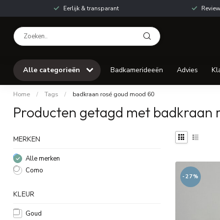
Eerlijk & transparant
Review
Alle categorieën
Badkamerideeën
Advies
Kl
Home
/
Tags
/
badkraan rosé goud mood 60
Producten getagd met badkraan 
MERKEN
Alle merken
Como
-27%
KLEUR
Goud