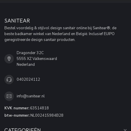
SANITEAR
Bestel voordelig & stijlvol design sanitair online bij Sanitear®, de
beste badkamer winkel van Nederland en België. Inclusief EUIPO
geregistreerde design sanitair producten.
Dragonder 32C
5555 XZ Valkenswaard
Nederland
0402024112
info@sanitear.nl
KVK nummer:
63514818
btw-nummer:
NL002415984B28
CATEGORIEËN