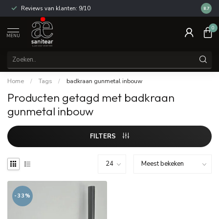
Reviews van klanten: 9/10
14 dag
8.7
0
MENU
Home
/
Tags
/
badkraan gunmetal inbouw
Producten getagd met badkraan
gunmetal inbouw
FILTERS
-33%