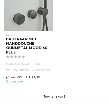
COMO
BADKRAAN MET
HANDDOUCHE
GUNMETAL MOOD 60
PLUS
Badkraan Mood 60 Plus
gunmetal met handdouche-set,
PVD met ingebouwde
€1.199,00
€1.790,00
thermostat...
Op voorraad
Toon
1
-
1
van 1