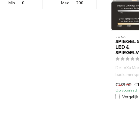
Min
Max
LOXA
SPIEGEL 
LED &
SPIEGEL
De LoXa Mo
badkamersp
combineert 
€
€169,00
verticaal desi
Op voorraad
Vergelijk