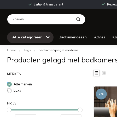
Eerlijk & transparant
Review
Alle categorieën
Badkamerideeën
Advies
Kl
Home
/
Tags
/
badkamerspiegel moderna
Producten getagd met badkamer
MERKEN
Alle merken
Loxa
0%
PRIJS