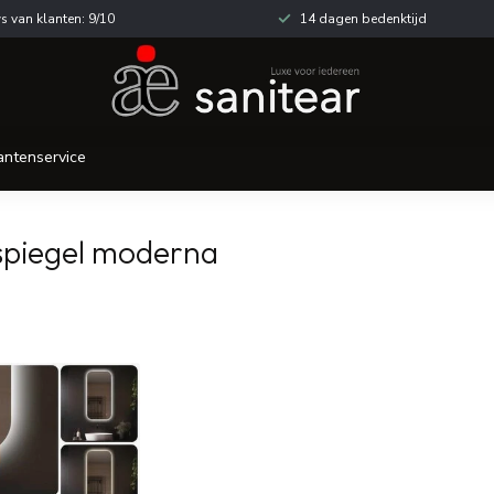
s van klanten: 9/10
14 dagen bedenktijd
antenservice
spiegel moderna