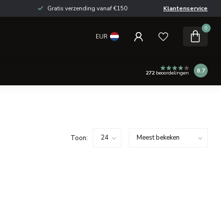
Gratis verzending vanaf €150
Klantenservice
0
EUR
8.7
272
beoordelingen
Toon: