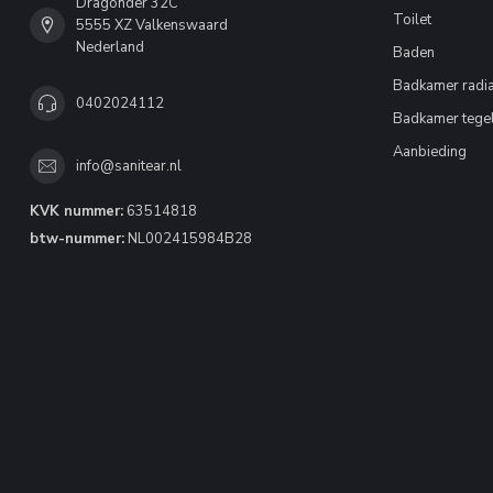
Dragonder 32C
Toilet
5555 XZ Valkenswaard
Nederland
Baden
Badkamer radia
0402024112
Badkamer tege
Aanbieding
info@sanitear.nl
KVK nummer:
63514818
btw-nummer:
NL002415984B28