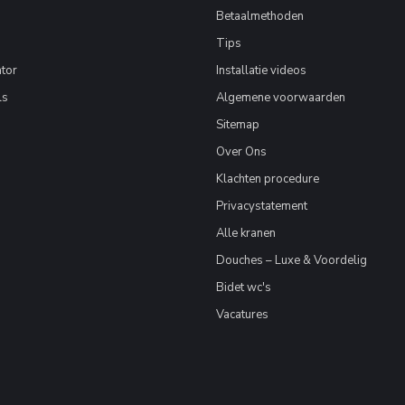
Betaalmethoden
Tips
tor
Installatie videos
ls
Algemene voorwaarden
Sitemap
Over Ons
Klachten procedure
Privacystatement
Alle kranen
Douches – Luxe & Voordelig
Bidet wc's
Vacatures