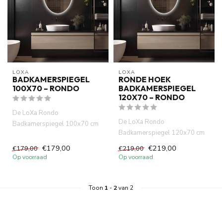
LOXA
LOXA
BADKAMERSPIEGEL
RONDE HOEK
100X70 – RONDO
BADKAMERSPIEGEL
120X70 – RONDO
De LoXa Rondo
De LoXa Rondo
Badkamerspiegel 100x70 cm
Badkamerspiegel 120x70 cm
combineert een strak
combineert een strak
rechthoekig ontwerp...
€179,00
€219,00
€179,00
€219,00
rechthoekig ontwerp...
Op voorraad
Op voorraad
Toon
1
-
2
van 2