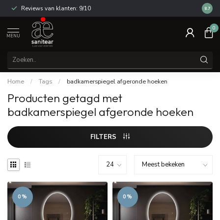
Reviews van klanten: 9/10
14 dag
8.7
0
MENU
Home
/
Tags
/
badkamerspiegel afgeronde hoeken
Producten getagd met
badkamerspiegel afgeronde hoeken
FILTERS
0%
0%