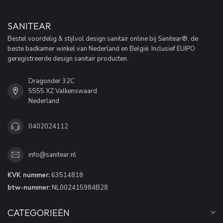
SANITEAR
Bestel voordelig & stijlvol design sanitair online bij Sanitear®, de
beste badkamer winkel van Nederland en België. Inclusief EUIPO
geregistreerde design sanitair producten.
Dragonder 32C
5555 XZ Valkenswaard
Nederland
0402024112
info@sanitear.nl
KVK nummer:
63514818
btw-nummer:
NL002415984B28
CATEGORIEËN