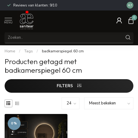
Reviews van klanten: 9/10
14 dag
8.7
0
MENU
Home
/
Tags
/
badkamerspiegel 60 cm
Producten getagd met
badkamerspiegel 60 cm
FILTERS
0%