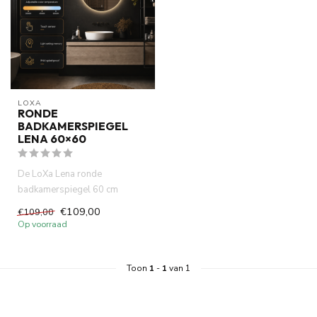
LOXA
RONDE
BADKAMERSPIEGEL
LENA 60×60
De LoXa Lena ronde
badkamerspiegel 60 cm
combineert een elegant design
€109,00
€109,00
met dimba...
Op voorraad
Toon
1
-
1
van 1