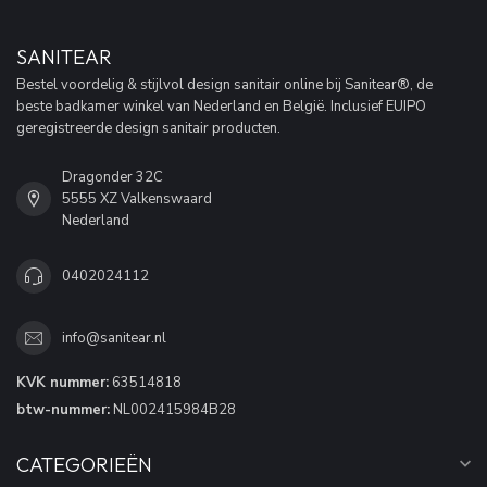
SANITEAR
Bestel voordelig & stijlvol design sanitair online bij Sanitear®, de
beste badkamer winkel van Nederland en België. Inclusief EUIPO
geregistreerde design sanitair producten.
Dragonder 32C
5555 XZ Valkenswaard
Nederland
0402024112
info@sanitear.nl
KVK nummer:
63514818
btw-nummer:
NL002415984B28
CATEGORIEËN