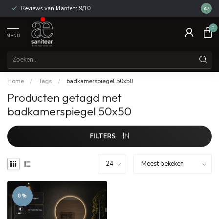
Reviews van klanten: 9/10
14 dag
8.7
0
MENU
Home
/
Tags
/
badkamerspiegel 50x50
Producten getagd met
badkamerspiegel 50x50
FILTERS
0%