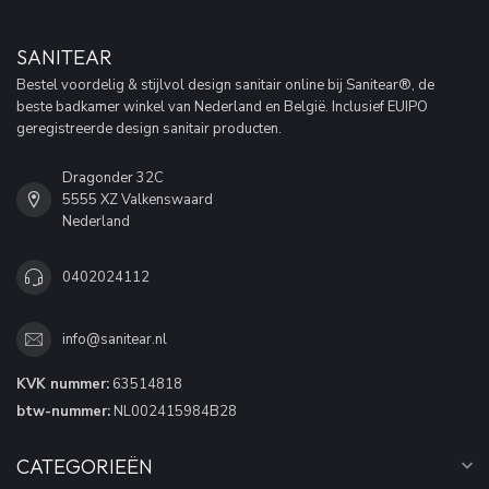
SANITEAR
Bestel voordelig & stijlvol design sanitair online bij Sanitear®, de
beste badkamer winkel van Nederland en België. Inclusief EUIPO
geregistreerde design sanitair producten.
Dragonder 32C
5555 XZ Valkenswaard
Nederland
0402024112
info@sanitear.nl
KVK nummer:
63514818
btw-nummer:
NL002415984B28
CATEGORIEËN