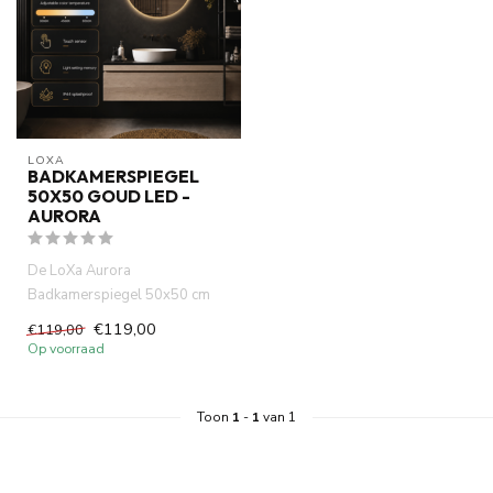
LOXA
BADKAMERSPIEGEL
50X50 GOUD LED -
AURORA
De LoXa Aurora
Badkamerspiegel 50x50 cm
bewijst dat een compact
€119,00
€119,00
formaat en een l...
Op voorraad
Toon
1
-
1
van 1