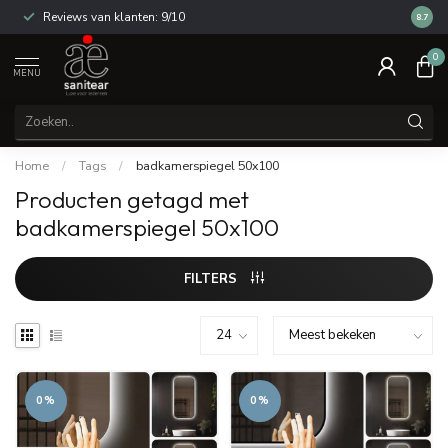
Reviews van klanten: 9/10
14 dag
8.7
0
MENU
Home
/
Tags
/
badkamerspiegel 50x100
Producten getagd met
badkamerspiegel 50x100
FILTERS
0%
0%