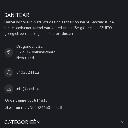
SANITEAR
Bestel voordelig & stijlvol design sanitair online bij Sanitear®, de
beste badkamer winkel van Nederland en België. Inclusief EUIPO
geregistreerde design sanitair producten.
Dragonder 32C
5555 XZ Valkenswaard
Nederland
0402024112
info@sanitear.nl
KVK nummer:
63514818
btw-nummer:
NL002415984B28
CATEGORIEËN