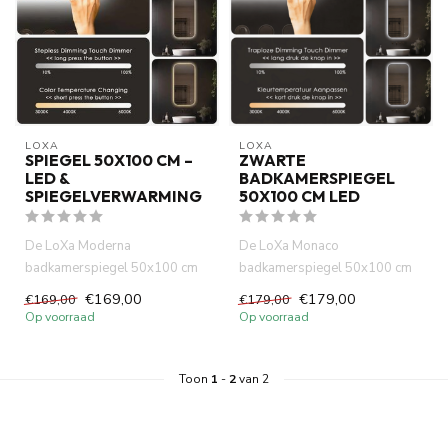
LOXA
LOXA
SPIEGEL 50X100 CM –
ZWARTE
LED &
BADKAMERSPIEGEL
SPIEGELVERWARMING
50X100 CM LED
De LoXa Moderna
De LoXa Monaco
badkamerspiegel 50x100 cm
badkamerspiegel 50x100 cm
combineert een modern
met zwarte lijst combineert een
€169,00
€179,00
€169,00
€179,00
verticaal design...
stijlvo...
Op voorraad
Op voorraad
Toon
1
-
2
van 2