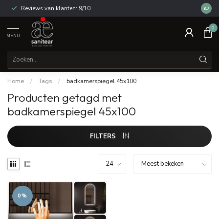
Reviews van klanten: 9/10
14 dag
8.7
0
MENU
Home
/
Tags
/
badkamerspiegel 45x100
Producten getagd met
badkamerspiegel 45x100
FILTERS
0%