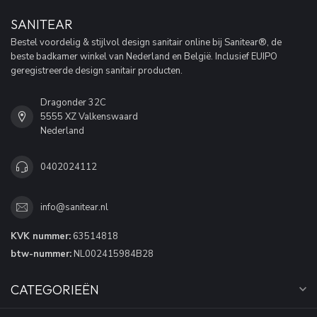
SANITEAR
Bestel voordelig & stijlvol design sanitair online bij Sanitear®, de
beste badkamer winkel van Nederland en België. Inclusief EUIPO
geregistreerde design sanitair producten.
Dragonder 32C
5555 XZ Valkenswaard
Nederland
0402024112
info@sanitear.nl
KVK nummer:
63514818
btw-nummer:
NL002415984B28
CATEGORIEËN