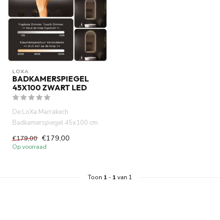
LOXA
BADKAMERSPIEGEL
45X100 ZWART LED
De LoXa Marrakech
Badkamerspiegel 45x100 cm
is speciaal ontworpen voor
€179,00
€179,00
wie een s...
Op voorraad
Toon
1
-
1
van 1