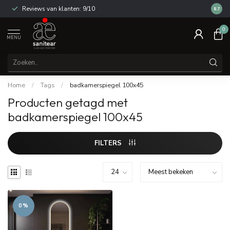
Reviews van klanten: 9/10
14 dag
8.7
0
MENU
Home
/
Tags
/
badkamerspiegel 100x45
Producten getagd met
badkamerspiegel 100x45
FILTERS
0%