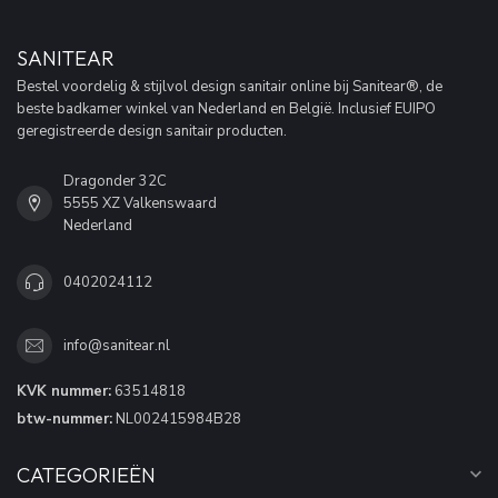
SANITEAR
Bestel voordelig & stijlvol design sanitair online bij Sanitear®, de
beste badkamer winkel van Nederland en België. Inclusief EUIPO
geregistreerde design sanitair producten.
Dragonder 32C
5555 XZ Valkenswaard
Nederland
0402024112
info@sanitear.nl
KVK nummer:
63514818
btw-nummer:
NL002415984B28
CATEGORIEËN