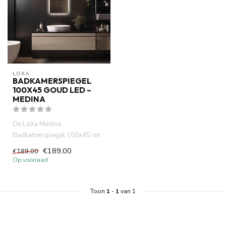
LOXA
BADKAMERSPIEGEL
100X45 GOUD LED –
MEDINA
De LoXa Medina
Badkamerspiegel 100x45 cm
combineert een slank ontwerp
€189,00
€189,00
met slimme...
Op voorraad
Toon
1
-
1
van 1