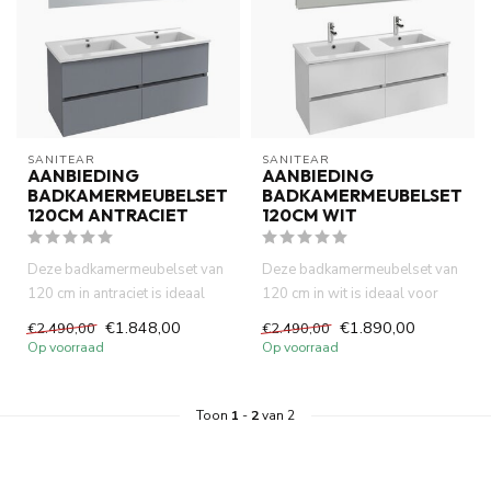
SANITEAR
SANITEAR
AANBIEDING
AANBIEDING
BADKAMERMEUBELSET
BADKAMERMEUBELSET
120CM ANTRACIET
120CM WIT
Deze badkamermeubelset van
Deze badkamermeubelset van
120 cm in antraciet is ideaal
120 cm in wit is ideaal voor
voor wie op zoek is naa...
wie op zoek is naar een ...
€1.848,00
€1.890,00
€2.490,00
€2.490,00
Op voorraad
Op voorraad
Toon
1
-
2
van 2