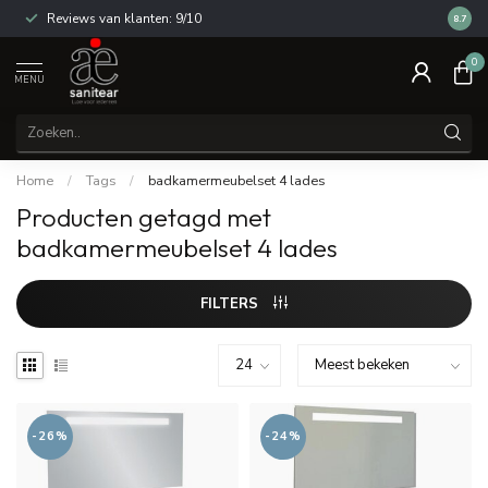
Reviews van klanten: 9/10
14 dag
8.7
0
MENU
Home
/
Tags
/
badkamermeubelset 4 lades
Producten getagd met
badkamermeubelset 4 lades
FILTERS
-26%
-24%