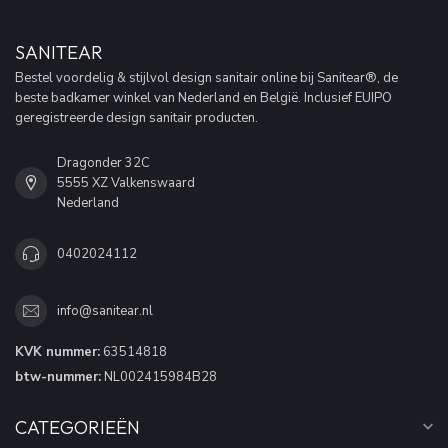
SANITEAR
Bestel voordelig & stijlvol design sanitair online bij Sanitear®, de
beste badkamer winkel van Nederland en België. Inclusief EUIPO
geregistreerde design sanitair producten.
Dragonder 32C
5555 XZ Valkenswaard
Nederland
0402024112
info@sanitear.nl
KVK nummer:
63514818
btw-nummer:
NL002415984B28
CATEGORIEËN