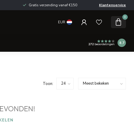
Gratis verzending vanaf €150
Klantenservice
0
EUR
8.7
272
beoordelingen
Toon:
EVONDEN!
KELEN