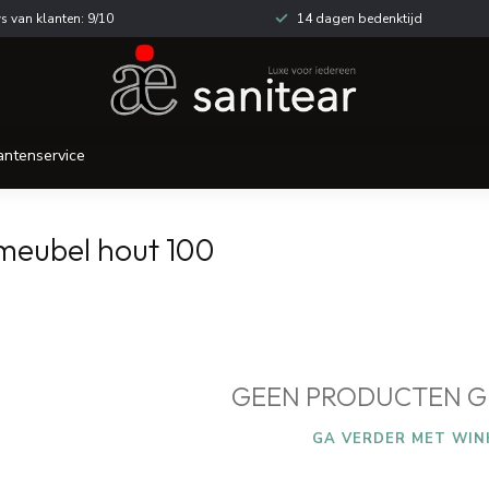
s van klanten: 9/10
14 dagen bedenktijd
antenservice
meubel hout 100
GEEN PRODUCTEN G
GA VERDER MET WIN