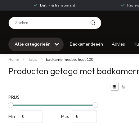
Eerlijk & transparant
Review
Alle categorieën
Badkamerideeën
Advies
Kl
Home
/
Tags
/
badkamermeubel hout 100
Producten getagd met badkamer
PRIJS
Min
Max