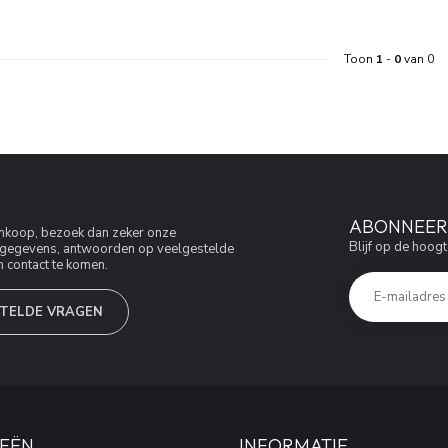
Toon
1
-
0
van 0
ABONNEER 
aankoop, bezoek dan zeker onze
Blijf op de hoogt
jfsgegevens, antwoorden op veelgestelde
 contact te komen.
TELDE VRAGEN
EËN
INFORMATIE