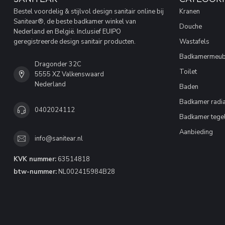
Bestel voordelig & stijlvol design sanitair online bij
Kranen
Sanitear®, de beste badkamer winkel van
Douche
Nederland en België. Inclusief EUIPO
geregistreerde design sanitair producten.
Wastafels
Badkamermeub
Dragonder 32C
Toilet
5555 XZ Valkenswaard
Nederland
Baden
Badkamer radia
0402024112
Badkamer tege
Aanbieding
info@sanitear.nl
KVK nummer:
63514818
btw-nummer:
NL002415984B28