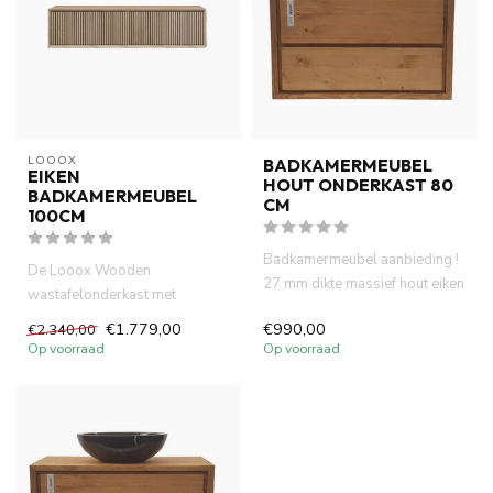
LOOOX
BADKAMERMEUBEL
EIKEN
HOUT ONDERKAST 80
BADKAMERMEUBEL
CM
100CM
Badkamermeubel aanbieding !
De Looox Wooden
27 mm dikte massief hout eiken
wastafelonderkast met
kleur badmeubel 80 cm...
verticaal ribbelfront in
€1.779,00
€990,00
€2.340,00
eikenhout is een ...
Op voorraad
Op voorraad