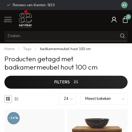
Reviews van klanten: 9/10
14 dag
8.7
0
MENU
Home
/
Tags
/
badkamermeubel hout 100 cm
Producten getagd met
badkamermeubel hout 100 cm
FILTERS
-24%