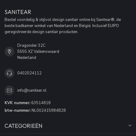
SANITEAR
Bestel voordelig & stijlvol design sanitair online bij Sanitear®, de
beste badkamer winkel van Nederland en België. Inclusief EUIPO
geregistreerde design sanitair producten.
Dragonder 32C
5555 XZ Valkenswaard
Nederland
0402024112
info@sanitear.nl
KVK nummer:
63514818
btw-nummer:
NL002415984B28
CATEGORIEËN