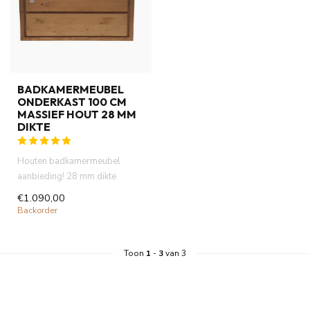
BADKAMERMEUBEL
ONDERKAST 100 CM
MASSIEF HOUT 28 MM
DIKTE
Houten badkamermeubel
aanbieding! 28 mm dikte
lichaam eiken kleur, 2 x
€1.090,00
softclose...
Backorder
Toon
1
-
3
van 3