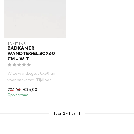
SANITEAR
BADKAMER
WANDTEGEL 30X60
CM – WIT
Witte wandtegel 30x60 cm
voor badkamer. Tijdloos
design, keramisch en
€35,00
€70,00
eenvoudig ...
Op voorraad
Toon
1
-
1
van 1