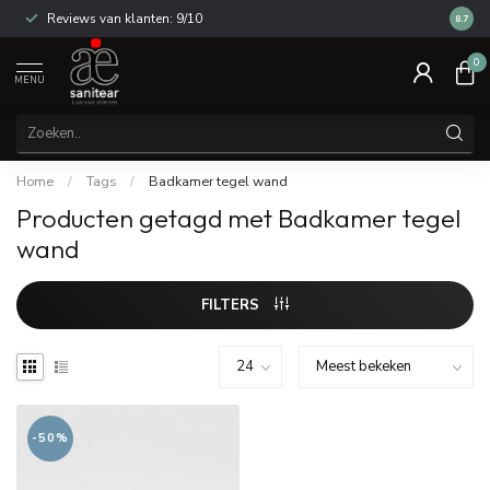
Reviews van klanten: 9/10
14 dag
8.7
0
MENU
Home
/
Tags
/
Badkamer tegel wand
Producten getagd met Badkamer tegel
wand
FILTERS
-50%