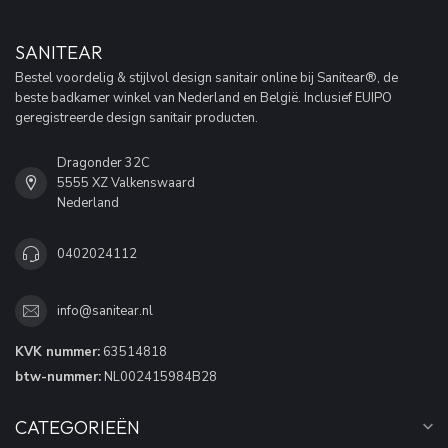
SANITEAR
Bestel voordelig & stijlvol design sanitair online bij Sanitear®, de
beste badkamer winkel van Nederland en België. Inclusief EUIPO
geregistreerde design sanitair producten.
Dragonder 32C
5555 XZ Valkenswaard
Nederland
0402024112
info@sanitear.nl
KVK nummer:
63514818
btw-nummer:
NL002415984B28
CATEGORIEËN