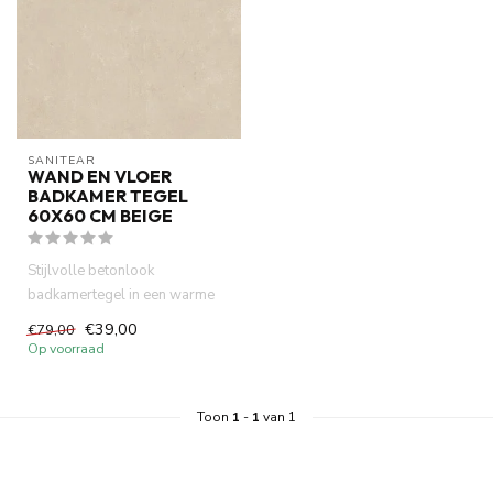
SANITEAR
WAND EN VLOER
BADKAMER TEGEL
60X60 CM BEIGE
Stijlvolle betonlook
badkamertegel in een warme
ivory tint. Deze
€39,00
€79,00
gerectificeerde...
Op voorraad
Toon
1
-
1
van 1