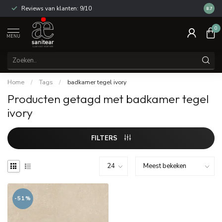
Reviews van klanten: 9/10
14 dag
8.7
0
MENU
Home
/
Tags
/
badkamer tegel ivory
Producten getagd met badkamer tegel
ivory
FILTERS
-51%