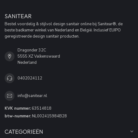
SANITEAR
Bestel voordelig & stijlvol design sanitair online bij Sanitear®, de
beste badkamer winkel van Nederland en België. Inclusief EUIPO
geregistreerde design sanitair producten.
Dragonder 32C
5555 XZ Valkenswaard
Nederland
0402024112
info@sanitear.nl
KVK nummer:
63514818
btw-nummer:
NL002415984B28
CATEGORIEËN