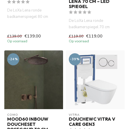
LENA 70 CM – LED
SPIEGEL
De LoXa Lena ronde
badkamerspiegel 80 cm
De LoXa Lena ronde
combineert een modern rond
badkamerspiegel 70 cm
design met d...
combineert een elegant design
€139,00
€119,00
€139,00
€119,00
met dimba...
Op voorraad
Op voorraad
-24%
-39%
COMO
VITRA
MOOD60 INBOUW
DOUCHEWC VITRA V
DOUCHESET
CARE GEN3