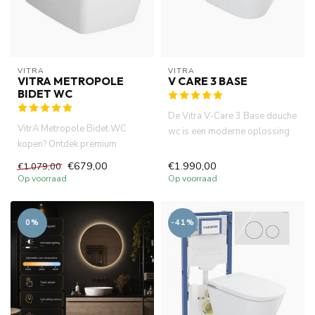
VITRA
VITRA
VITRA METROPOLE
V CARE 3 BASE
BIDET WC
De Vitra V-Care 3 Base douche
VitrA Metropole Bidet WC
wc is een moderne oplossing
kopen? Ontdek premium
voor wie op zoek is na...
design, optimaal comfort en
€679,00
€1.990,00
€1.079,00
verbe...
Op voorraad
Op voorraad
0%
-41%