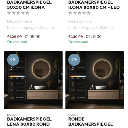
BADKAMERSPIEGEL
BADKAMERSPIEGEL
50X50 CM ILONA
ILONA 80X80 CM – LED
De LoXa ronde
De LoXa Ilona
badkamerspiegel 50 cm met
badkamerspiegel 80x80 cm
zwarte lijst combineert een
met zwarte lijst combineert een
€109,00
€149,00
€109,00
€149,00
modern desig...
modern vi...
Op voorraad
Op voorraad
0%
0%
LOXA
LOXA
BADKAMERSPIEGEL
RONDE
LENA 80X80 ROND
BADKAMERSPIEGEL