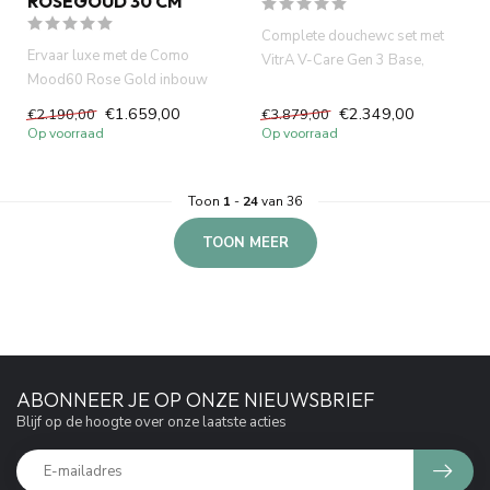
ROSEGOUD 30 CM
Complete douchewc set met
Ervaar luxe met de Como
VitrA V-Care Gen 3 Base,
Mood60 Rose Gold inbouw
Geberit UP320 2025, Sigma20
doucheset. Inclusief
d...
€1.659,00
€2.349,00
€2.190,00
€3.879,00
thermostati...
Op voorraad
Op voorraad
Toon
1
-
24
van 36
TOON MEER
ABONNEER JE OP ONZE NIEUWSBRIEF
Blijf op de hoogte over onze laatste acties