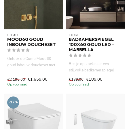
COMO
LOXA
MOOD60 GOUD
BADKAMERSPIEGEL
INBOUW DOUCHESET
100X60 GOUD LED –
MARBELLA
Ontdek de Como Mood60
Ben je op zoek naar een
goud inbouw doucheset met
stijlvolle badkamerspiegel
thermostatische kraan,
100x60 cm? De LoXa Marbella
regendouc...
€1.659,00
€189,00
€2.190,00
€189,00
c...
Op voorraad
Op voorraad
-37%