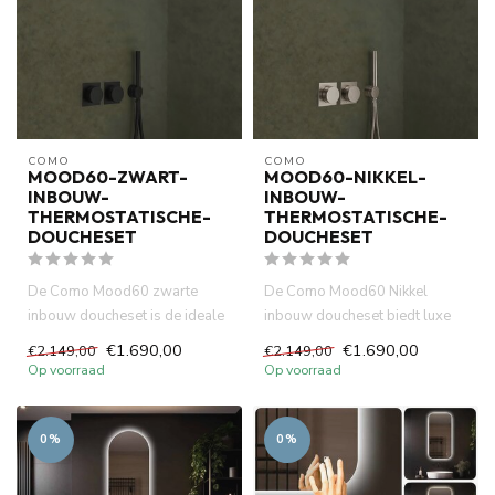
COMO
COMO
MOOD60-ZWART-
MOOD60-NIKKEL-
INBOUW-
INBOUW-
THERMOSTATISCHE-
THERMOSTATISCHE-
DOUCHESET
DOUCHESET
De Como Mood60 zwarte
De Como Mood60 Nikkel
inbouw doucheset is de ideale
inbouw doucheset biedt luxe
keuze voor een luxe
uitstraling en optimaal
€1.690,00
€1.690,00
€2.149,00
€2.149,00
badkamer...
comfor...
Op voorraad
Op voorraad
0%
0%