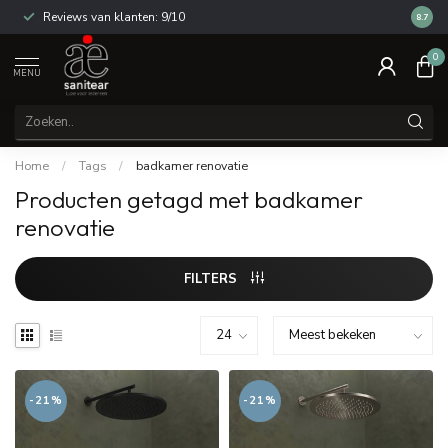
Reviews van klanten: 9/10
14 dag
8.7
0
MENU
Home
/
Tags
/
badkamer renovatie
Producten getagd met badkamer
renovatie
FILTERS
-21%
-21%