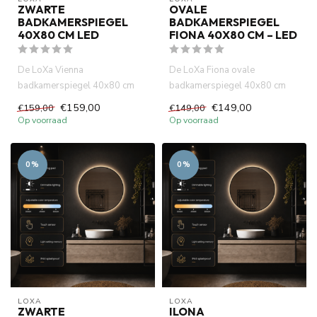
ZWARTE
OVALE
BADKAMERSPIEGEL
BADKAMERSPIEGEL
40X80 CM LED
FIONA 40X80 CM – LED
De LoXa Vienna
De LoXa Fiona ovale
badkamerspiegel 40x80 cm
badkamerspiegel 40x80 cm
met zwarte lijst combineert een
combineert een elegant design
€159,00
€149,00
€159,00
€149,00
slank de...
met d...
Op voorraad
Op voorraad
0%
0%
LOXA
LOXA
ZWARTE
ILONA