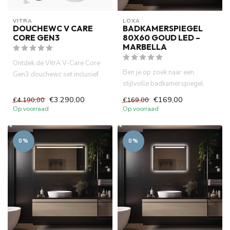
VITRA
LOXA
DOUCHEWC V CARE
BADKAMERSPIEGEL
CORE GEN3
80X60 GOUD LED –
MARBELLA
Ontdek de VitrA V-Care Core
Ben je op zoek naar een
Gen3 douchewc set inclusief
stijlvolle badkamerspiegel
Geberit UP320, Sigma20 d...
80x60 cm? De LoXa Marbella
€3.290,00
€169,00
€4.190,00
€169,00
co...
Op voorraad
Op voorraad
0%
0%