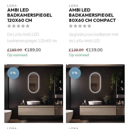
LOXA
LOXA
AMBI LED
AMBI LED
BADKAMERSPIEGEL
BADKAMERSPIEGEL
120X60 CM
80X60 CM COMPACT
De LoXa Ambi LED
Upgrade jouw badkamer met
badkamerspiegel 120x60 cm
de LoXa Ambi LED
biedt dimbare LED-verlichting,
badkamerspiegel 80x60 cm.
€189,00
€139,00
€189,00
€139,00
spiege...
Voorzien va...
Op voorraad
Op voorraad
0%
0%
LOXA
LOXA