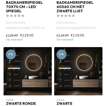
BADKAMERSPIEGEL
BADKAMERSPIEGEL
70X70 CM – LED
60X60 CM MET
SPIEGEL
ZWARTE LIJST
De LoXa Ilona
De LoXa Ilona
badkamerspiegel 70x70 cm
badkamerspiegel 60x60 cm
met zwarte lijst combineert een
met zwarte lijst combineert een
€129,00
€119,00
€129,00
€119,00
strak vie...
modern vi...
Op voorraad
Op voorraad
0%
0%
LOXA
LOXA
ZWARTE RONDE
ZWARTE