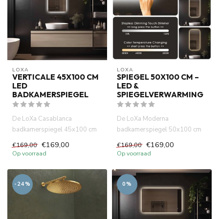
LOXA
LOXA
VERTICALE 45X100 CM
SPIEGEL 50X100 CM –
LED
LED &
BADKAMERSPIEGEL
SPIEGELVERWARMING
De LoXa Casablanca
De LoXa Moderna
badkamerspiegel 45x100 cm
badkamerspiegel 50x100 cm
combineert een elegant
combineert een modern
€169,00
€169,00
€169,00
€169,00
verticaal de...
verticaal design...
Op voorraad
Op voorraad
-24%
0%