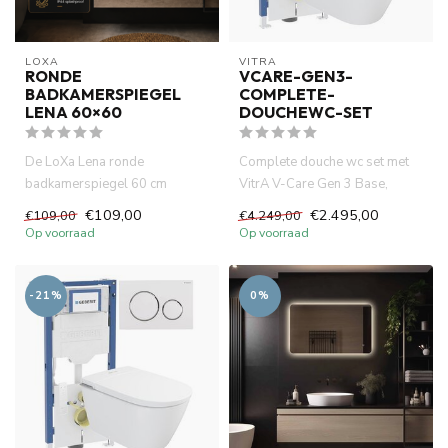
LOXA
VITRA
RONDE
VCARE-GEN3-
BADKAMERSPIEGEL
COMPLETE-
LENA 60×60
DOUCHEWC-SET
De LoXa Lena ronde
Complete douche wc set met
badkamerspiegel 60 cm
VitrA V-Care Gen 3 Base,
combineert een elegant design
Geberit UP320 2025, Sigma40
€109,00
€2.495,00
€109,00
€4.249,00
met dimba...
...
Op voorraad
Op voorraad
-21%
0%