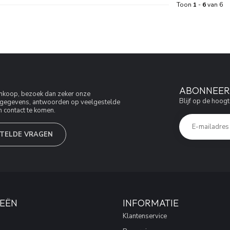
Toon
1
-
6
van 6
ABONNEER 
aankoop, bezoek dan zeker onze
Blijf op de hoogt
jfsgegevens, antwoorden op veelgestelde
 contact te komen.
TELDE VRAGEN
EËN
INFORMATIE
Klantenservice