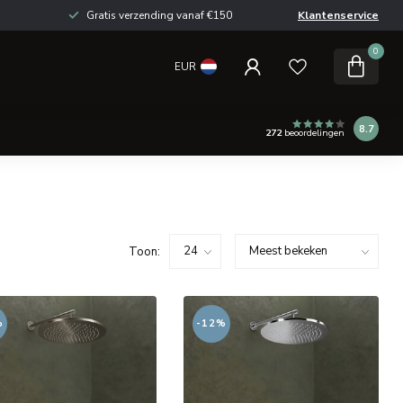
Gratis verzending vanaf €150
Klantenservice
0
EUR
8.7
272
beoordelingen
Toon:
%
-12%