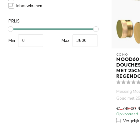
Inbouwkranen
PRIJS
Min
Max
COMO
MOOD60 
DOUCHES
MET 25C
REGEND
Messing Mo
Goud met 25
en inbouw th
€1.749,00
Op voorraad
Vergelijk