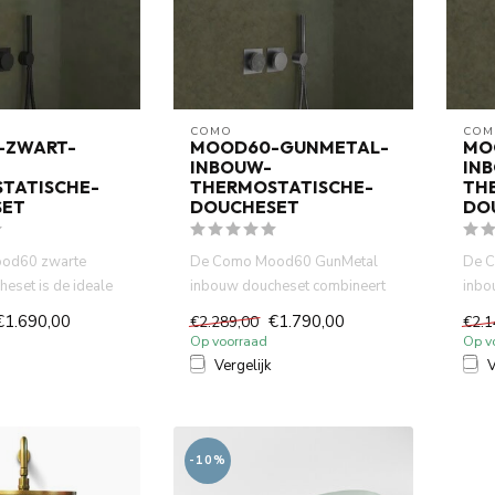
COMO
COM
-ZWART-
MOOD60-GUNMETAL-
MO
INBOUW-
IN
TATISCHE-
THERMOSTATISCHE-
TH
SET
DOUCHESET
DO
od60 zwarte
De Como Mood60 GunMetal
De C
eset is de ideale
inbouw doucheset combineert
inbo
en luxe
luxe design, hoogwaardige
uitst
€1.690,00
€1.790,00
€2.289,00
€2.1
kw...
Op voorraad
Op v
Vergelijk
V
-10%