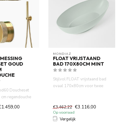
MONDIAZ
MESSING
FLOAT VRIJSTAAND
ET GOUD
BAD 170X80CM MINT
M
OUCHE
Stijlvol FLOAT vrijstaand bad
ovaal 170x80cm voor twee
od60 Doucheset
personen in mint kleur. L...
 cm regendouche
ermostaatkraan. ...
€1.459,00
€3.116,00
€3.462,22
Op voorraad
Vergelijk