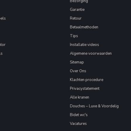
Bezorging
Garantie
els
Retour
Betaalmethoden
Tips
tor
Installatie videos
ls
Algemene voorwaarden
Sitemap
Over Ons
Klachten procedure
Privacystatement
Alle kranen
Douches – Luxe & Voordelig
Bidet wc's
Vacatures