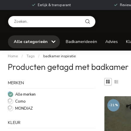
Eerlijk & transparant
Review
Alle categorieën
Badkamerideeën
Advies
Kl
Home
/
Tags
/
badkamer inspiratie
Producten getagd met badkamer i
MERKEN
Alle merken
Como
-21%
MONDIAZ
KLEUR