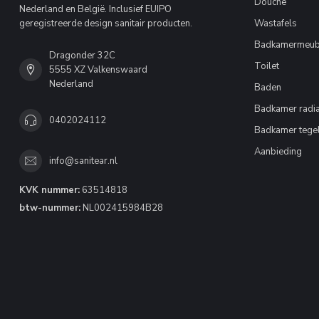
Douche
Nederland en België. Inclusief EUIPO
geregistreerde design sanitair producten.
Wastafels
Badkamermeub
Dragonder 32C
Toilet
5555 XZ Valkenswaard
Nederland
Baden
Badkamer radia
0402024112
Badkamer tege
Aanbieding
info@sanitear.nl
KVK nummer:
63514818
btw-nummer:
NL002415984B28