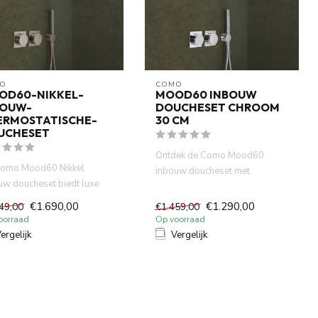
O
COMO
OD60-NIKKEL-
MOOD60 INBOUW
BOUW-
DOUCHESET CHROOM
ERMOSTATISCHE-
30 CM
UCHESET
Ontdek de Como Mood60
omo Mood60 Nikkel
inbouw doucheset met
uw doucheset biedt luxe
thermostatische mengkraan, 30
raling en optimaal comfor...
cm rege...
€1.690,00
€1.290,00
49,00
€1.459,00
oorraad
Op voorraad
ergelijk
Vergelijk