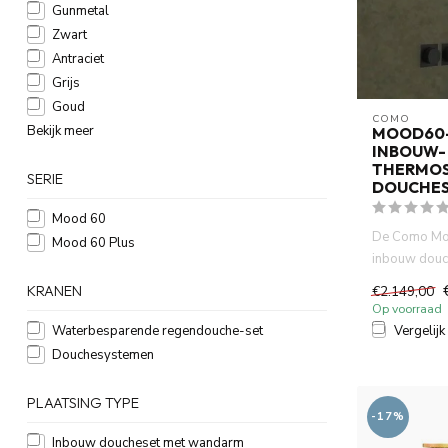
Gunmetal
Zwart
Antraciet
Grijs
Goud
COMO
Bekijk meer
MOOD60
INBOUW-
THERMOS
SERIE
DOUCHE
Mood 60
De Como Mo
Mood 60 Plus
inbouw douch
keuze voor e
€2.149,00
KRANEN
badkamer...
Op voorraad
Vergelijk
Waterbesparende regendouche-set
Douchesystemen
PLAATSING TYPE
-17%
Inbouw doucheset met wandarm