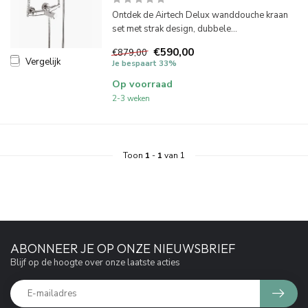
Ontdek de Airtech Delux wanddouche kraan
set met strak design, dubbele...
€590,00
€879,00
Vergelijk
Je bespaart 33%
Op voorraad
2-3 weken
Toon
1
-
1
van 1
ABONNEER JE OP ONZE NIEUWSBRIEF
Blijf op de hoogte over onze laatste acties