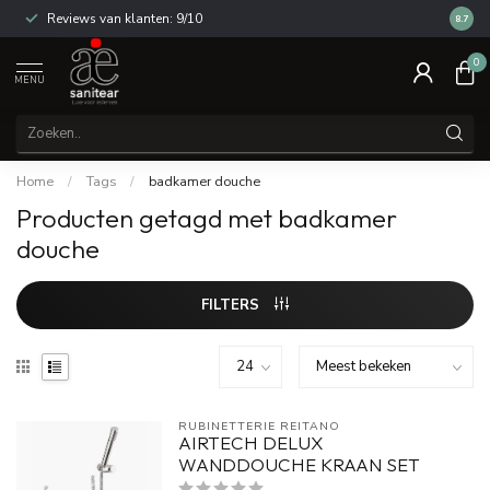
Reviews van klanten: 9/10
14 dag
8.7
0
MENU
Home
/
Tags
/
badkamer douche
Producten getagd met badkamer
douche
FILTERS
RUBINETTERIE REITANO 
AIRTECH DELUX
WANDDOUCHE KRAAN SET