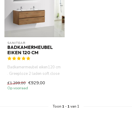
SANITEAR
BADKAMERMEUBEL
EIKEN 120 CM
Badkamermeubel eiken120 cm
. Greeploze 2 laden soft close
laden systeem eiken m...
€929,00
€1.299,00
Op voorraad
Toon
1
-
1
van 1