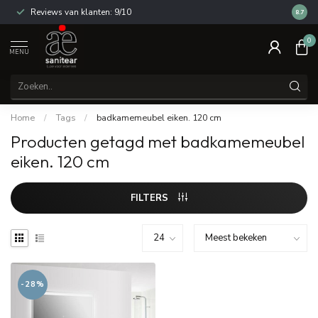
Reviews van klanten: 9/10
14 dag
8.7
0
MENU
Home
/
Tags
/
badkamemeubel eiken. 120 cm
Producten getagd met badkamemeubel
eiken. 120 cm
FILTERS
-28%