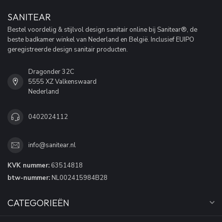
SANITEAR
Bestel voordelig & stijlvol design sanitair online bij Sanitear®, de
beste badkamer winkel van Nederland en België. Inclusief EUIPO
geregistreerde design sanitair producten.
Dragonder 32C
5555 XZ Valkenswaard
Nederland
0402024112
info@sanitear.nl
KVK nummer:
63514818
btw-nummer:
NL002415984B28
CATEGORIEËN