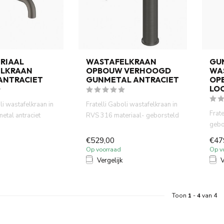
ERIAAL
WASTAFELKRAAN
GU
LKRAAN
OPBOUW VERHOOGD
WA
ANTRACIET
GUNMETAL ANTRACIET
OP
LOO
li wastafelkraan in
Fratelli Gaboli wastafelkraan in
Frate
etal antraciet
RVS 316 materiaal- geborsteld
gebo
 materi...
gunmetal antraci...
en o
€529,00
€47
Op voorraad
Op v
Vergelijk
V
Toon
1
-
4
van 4