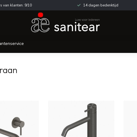
s van klanten: 9/10
14 dagen bedenktijd
antenservice
kraan