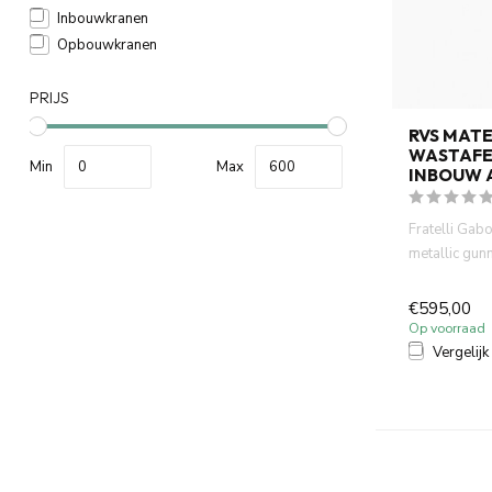
Inbouwkranen
Opbouwkranen
PRIJS
RVS MAT
WASTAFE
Min
Max
INBOUW 
Fratelli Gabo
metallic gunm
PVD. RVS 316
€595,00
Op voorraad
Vergelijk