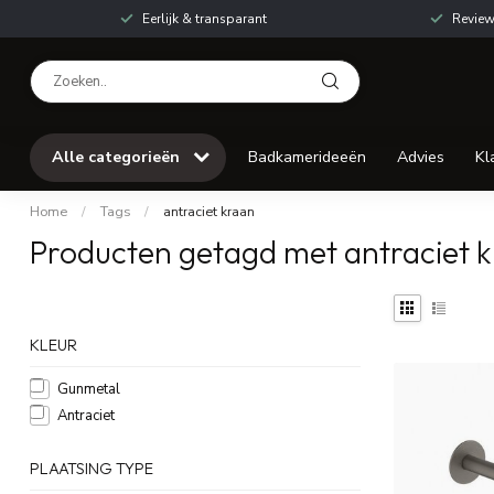
Eerlijk & transparant
Review
Alle categorieën
Badkamerideeën
Advies
Kl
Home
/
Tags
/
antraciet kraan
Producten getagd met antraciet 
KLEUR
Gunmetal
Antraciet
PLAATSING TYPE