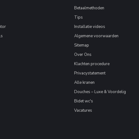
Betaalmethoden
Tips
tor
Installatie videos
ls
Algemene voorwaarden
Sitemap
Over Ons
Klachten procedure
Privacystatement
Alle kranen
Douches – Luxe & Voordelig
Bidet wc's
Vacatures