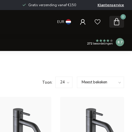
Gratis verzending vanaf €150
Klantenservice
0
EUR
8.7
272
beoordelingen
Toon: