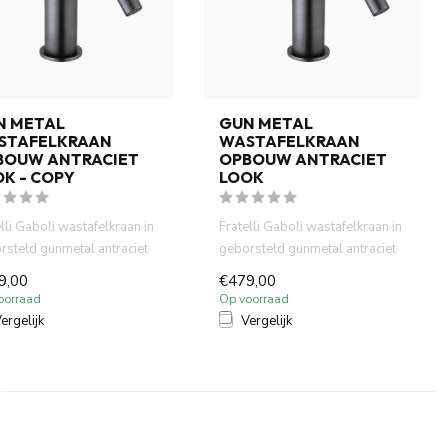
N METAL
GUN METAL
STAFELKRAAN
WASTAFELKRAAN
BOUW ANTRACIET
OPBOUW ANTRACIET
K - COPY
LOOK
lli Gaboli wastafelkraan in
Fratelli Gaboli wastafelkraan in
rsteld gunmetal antraciet
geborsteld gunmetal antraciet
pbouw model. ...
en opbouw model. ...
9,00
€479,00
oorraad
Op voorraad
ergelijk
Vergelijk