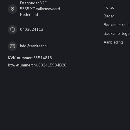
Dragonder 32C
Toilet
5555 XZ Valkenswaard
Nederland
Baden
Badkamer radia
0402024112
Badkamer tege
Aanbieding
info@sanitear.nl
KVK nummer:
63514818
btw-nummer:
NL002415984B28