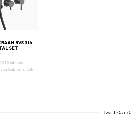
RAAN RVS 316
TAL SET
S 316 inbouw
van Gaboli Fratelli
fwerking. Co...
Toon
1
-
1
van 1