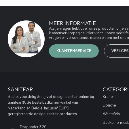
MEER INFORMATIE
Als je vragen hebt over onze producten of je 
klantenservicepagina. Hier vindt u onze bedri
vragen en verschillende manieren om met ons in
KLANTENSERVICE
VEELGES
SANITEAR
CATEGORI
Bestel voordelig & stijlvol design sanitair online bij
Kranen
Sanitear®, de beste badkamer winkel van
Douche
Nederland en België. Inclusief EUIPO
geregistreerde design sanitair producten.
Wastafels
Badkamermeub
Dragonder 32C