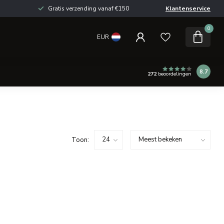
Gratis verzending vanaf €150
Klantenservice
0
EUR
8.7
272
beoordelingen
Toon: