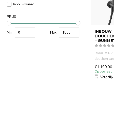
Inbouwkranen
PRIJS
INBOUW
Min
Max
DOUCHEK
– GUNME
Robuust RV
douchekraan 
in gunmetal a
€1.199,00
Op voorraad
Vergelijk