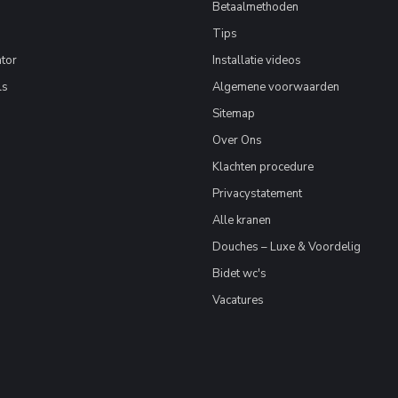
Betaalmethoden
Tips
tor
Installatie videos
ls
Algemene voorwaarden
Sitemap
Over Ons
Klachten procedure
Privacystatement
Alle kranen
Douches – Luxe & Voordelig
Bidet wc's
Vacatures