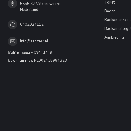
Toilet
5555 XZ Valkenswaard
Nederland
Baden
Badkamer radia
0402024112
Badkamer tege
Aanbieding
info@sanitear.nl
KVK nummer:
63514818
btw-nummer:
NL002415984B28