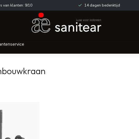
s van klanten: 9/10
14 dagen bedenktijd
antenservice
inbouwkraan