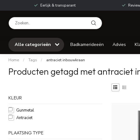
Eerlijk & transparant
Review
Alle categorieën
Badkamerideeën
Advies
Kl
Home
/
Tags
/
antraciet inbouwkraan
Producten getagd met antraciet 
KLEUR
Gunmetal
Antraciet
PLAATSING TYPE