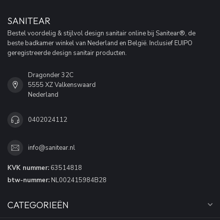
SANITEAR
Bestel voordelig & stijlvol design sanitair online bij Sanitear®, de
beste badkamer winkel van Nederland en België. Inclusief EUIPO
geregistreerde design sanitair producten.
Dragonder 32C
5555 XZ Valkenswaard
Nederland
0402024112
info@sanitear.nl
KVK nummer:
63514818
btw-nummer:
NL002415984B28
CATEGORIEËN