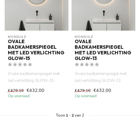
MONDIAZ
MONDIAZ
OVALE
OVALE
BADKAMERSPIEGEL
BADKAMERSPIEGEL
MET LED VERLICHTING
MET LED VERLICHTING
GLOW-15
GLOW-13
Ovale badkamerspiegel met
Ovale badkamerspiegel met
led verlichting GLOW-15
led verlichting GLOW-13
€432,00
€432,00
€479,16
€479,16
Op voorraad
Op voorraad
Toon
1
-
2
van 2