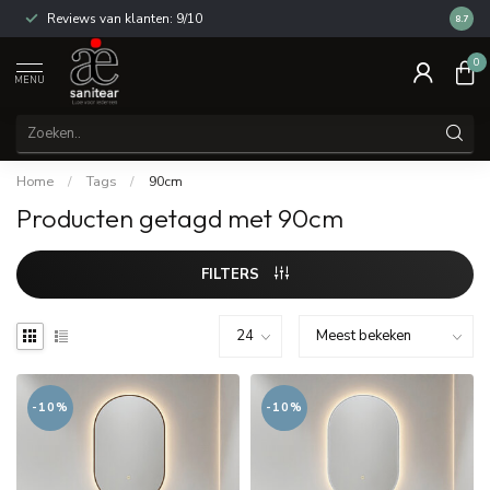
Reviews van klanten: 9/10
14 dag
8.7
0
MENU
Home
/
Tags
/
90cm
Producten getagd met 90cm
FILTERS
-10%
-10%