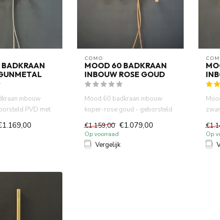
COMO
COM
 BADKRAAN
MOOD 60 BADKRAAN
MO
GUNMETAL
INBOUW ROSE GOUD
IN
dkraan inbouw
Mood 60 badkraan inbouw
Mood
borsteld PVD met
koper-rose goud - geborsteld
zwar
handdouche en 23
PVD met inbouw met
hand
€1.169,00
€1.079,00
€1.159,00
€1.1
handdouc...
Incl. .
Op voorraad
Op v
Vergelijk
V