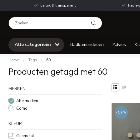
Eerlijk & transparant
Review
Alle categorieën
Badkamerideeën
Advies
Kl
Home
/
Tags
/
60
Producten getagd met 60
MERKEN
Alle merken
Como
-12%
KLEUR
Gunmetal