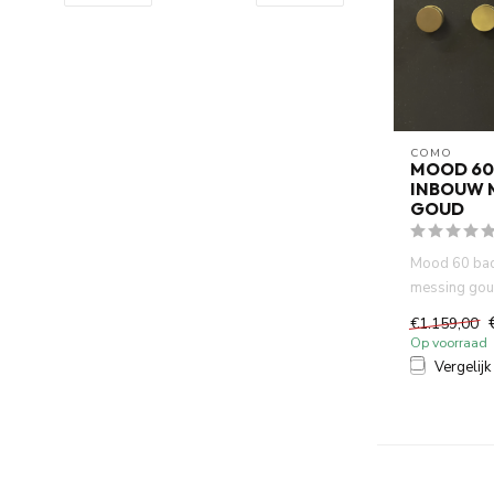
COMO
MOOD 60
INBOUW 
GOUD
Mood 60 ba
messing gou
PVD met inb
€1.159,00
handdouche e
Op voorraad
Vergelijk