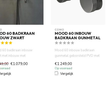
O
COMO
OD 60 BADKRAAN
MOOD 60 INBOUW
BOUW ZWART
BADKRAAN GUNMETAL
 60 badkraan inbouw
Mood 60 inbouw badkraan
t met inbouw met
gunmetal geborsteld PVD met
douche en 23 cm uitloop.
inbouw met handdoucheset
€1.079,00
€1.249,00
49,00
..
Inc...
oorraad
Op voorraad
ergelijk
Vergelijk