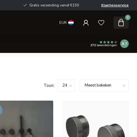
Gratis verzending vanaf €150
Klantenservice
0
EUR
8.7
272
beoordelingen
Toon: