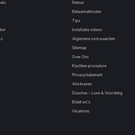
els
Retour
Betaalmethoden
Tips
tor
Installatie videos
ls
Algemene voorwaarden
Sitemap
Over Ons
Klachten procedure
Privacystatement
Alle kranen
Douches – Luxe & Voordelig
Bidet wc's
Vacatures