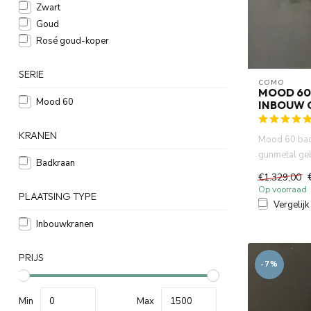
Zwart
Goud
Rosé goud-koper
SERIE
COMO
MOOD 60
Mood 60
INBOUW 
KRANEN
Mood 60 ba
gunmetal ge
Badkraan
inbouw met 
€1.329,00
...
Op voorraad
PLAATSING TYPE
Vergelijk
Inbouwkranen
PRIJS
-7%
Min
Max